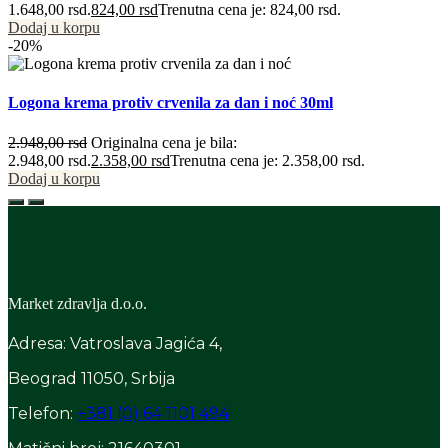
1.648,00 rsd.
824,00
rsd
Trenutna cena je: 824,00 rsd.
Dodaj u korpu
-20%
Logona krema protiv crvenila za dan i noć 30ml
2.948,00
rsd
Originalna cena je bila:
2.948,00 rsd.
2.358,00
rsd
Trenutna cena je: 2.358,00 rsd.
Dodaj u korpu
Market zdravlja d.o.o.
Adresa: Vatroslava Jagića 4,
Beograd 11050, Srbija
Telefon:
+381 (0) 64 1101 494