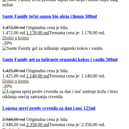
Sante Family tečni sapun bio aloja i limun 500ml
1.472,00
rsd
Originalna cena je bila:
1.472,00 rsd.
1.178,00
rsd
Trenutna cena je: 1.178,00 rsd.
Dodaj u korpu
-20%
Sante Family gel za tuširanje organski kokos i vanila 500ml
1.425,00
rsd
Originalna cena je bila:
1.425,00 rsd.
1.140,00
rsd
Trenutna cena je: 1.140,00 rsd.
Dodaj u korpu
-20%
Logona sprej protiv crvenila za dan i noć 125ml
2.948,00
rsd
Originalna cena je bila:
2.948,00 rsd.
2.358,00
rsd
Trenutna cena je: 2.358,00 rsd.