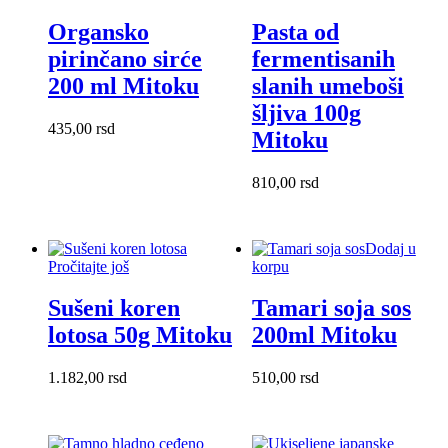
Organsko
Pasta od
pirinčano sirće
fermentisanih
200 ml Mitoku
slanih umeboši
šljiva 100g
435,00
rsd
Mitoku
810,00
rsd
Dodaj u
Pročitajte još
korpu
Sušeni koren
Tamari soja sos
lotosa 50g Mitoku
200ml Mitoku
1.182,00
rsd
510,00
rsd