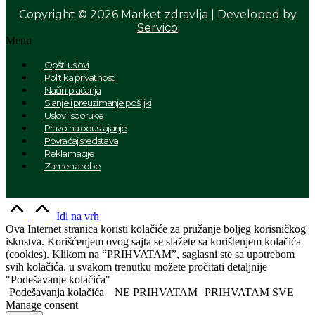
Copyright © 2026 Market zdravlja | Developed by
Servico
Menu
Opšti uslovi
Politika privatnosti
Način plaćanja
Slanje i preuzimanje pošiljki
Uslovi isporuke
Pravo na odustajanje
Povraćaj sredstava
Reklamacije
Zamena robe
Idi na vrh
Ova Internet stranica koristi kolačiće za pružanje boljeg korisničkog
iskustva. Korišćenjem ovog sajta se slažete sa korištenjem kolačića
(cookies). Klikom na “PRIHVATAM”, saglasni ste sa upotrebom
svih kolačića. u svakom trenutku možete pročitati detaljnije
"Podešavanje kolačića"
Podešavanja kolačića
NE PRIHVATAM
PRIHVATAM SVE
Manage consent