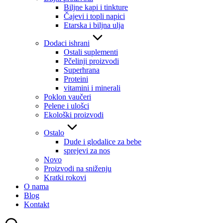
Biljne kapi i tinkture
Čajevi i topli napici
Etarska i biljna ulja
Dodaci ishrani
Ostali suplementi
Pčelinji proizvodi
Superhrana
Proteini
vitamini i minerali
Poklon vaučeri
Pelene i ulošci
Ekološki proizvodi
Ostalo
Dude i glodalice za bebe
sprejevi za nos
Novo
Proizvodi na sniženju
Kratki rokovi
O nama
Blog
Kontakt