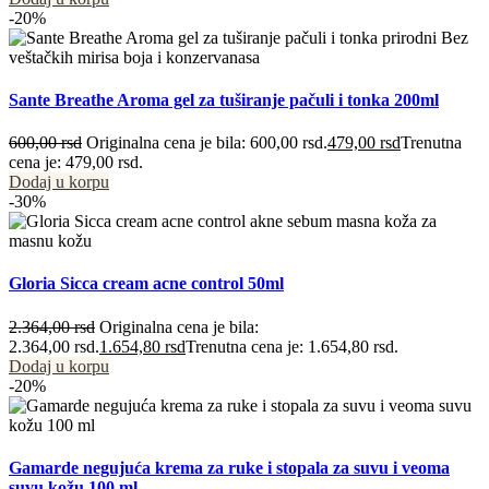
-20%
Sante Breathe Aroma gel za tuširanje pačuli i tonka 200ml
600,00
rsd
Originalna cena je bila: 600,00 rsd.
479,00
rsd
Trenutna
cena je: 479,00 rsd.
Dodaj u korpu
-30%
Gloria Sicca cream acne control 50ml
2.364,00
rsd
Originalna cena je bila:
2.364,00 rsd.
1.654,80
rsd
Trenutna cena je: 1.654,80 rsd.
Dodaj u korpu
-20%
Gamarde negujuća krema za ruke i stopala za suvu i veoma
suvu kožu 100 ml