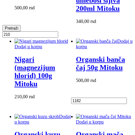
umeboši šljiva
200ml Mitoku
500,00
rsd
340,00
rsd
Pretraži
Dodaj u
Dodaj u korpu
korpu
Nigari
Organski banča
(magnezijum
čaj 50g Mitoku
hlorid) 100g
500,00
rsd
Mitoku
210,00
rsd
Dodaj
u korpu
Dodaj u korpu
Organski kuzu
Organski mača