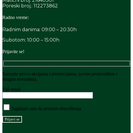
Matični broj: 21640301
Poreski broj.: 112273862
Radno vreme:
Radnim danima: 09:00 – 20:30h
Subotom: 10:00 – 15:00h
Prijavite se!
Saznajte prvi o akcijama i promocijama, novim proizvodima i
drugim novostima.
Vaš email
Saglasan sam da primam obaveštenja