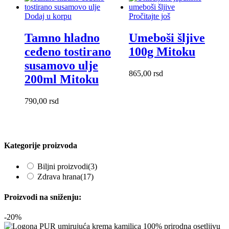
Dodaj u korpu
Pročitajte još
Tamno hladno
Umeboši šljive
ceđeno tostirano
100g Mitoku
susamovo ulje
865,00
rsd
200ml Mitoku
790,00
rsd
Kategorije proizvoda
Biljni proizvodi
(3)
Zdrava hrana
(17)
Proizvodi na sniženju:
-20%