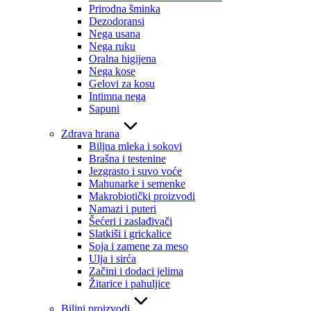
Prirodna šminka
Dezodoransi
Nega usana
Nega ruku
Oralna higijena
Nega kose
Gelovi za kosu
Intimna nega
Sapuni
Zdrava hrana
Biljna mleka i sokovi
Brašna i testenine
Jezgrasto i suvo voće
Mahunarke i semenke
Makrobiotički proizvodi
Namazi i puteri
Šećeri i zaslađivači
Slatkiši i grickalice
Soja i zamene za meso
Ulja i sirća
Začini i dodaci jelima
Žitarice i pahuljice
Biljni proizvodi