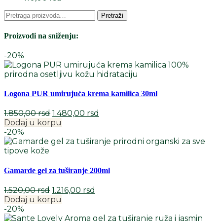
Pretraga
Pretraži
za:
Proizvodi na sniženju:
-20%
Logona PUR umirujuća krema kamilica 30ml
Originalna
Trenutna
1.850,00
rsd
1.480,00
rsd
cena
cena
Dodaj u korpu
je
je:
-20%
bila:
1.480,00 rsd.
1.850,00 rsd.
Gamarde gel za tuširanje 200ml
Originalna
Trenutna
1.520,00
rsd
1.216,00
rsd
cena
cena
Dodaj u korpu
je
je:
-20%
bila:
1.216,00 rsd.