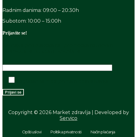
Radnim danima: 09:00 – 20:30h
Subotom: 10:00 – 15:00h
Prijavite se!
Saznajte prvi o akcijama i promocijama, novim
proizvodima i drugim novostima.
Vaš email
Saglasan sam da primam obaveštenja
Copyright © 2026 Market zdravlja | Developed by
Servico
Opšti uslovi
Politika privatnosti
Način plaćanja