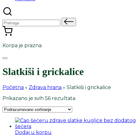
Pretraga
za:
Korpa je prazna.
Slatkiši i grickalice
Početna
»
Zdrava hrana
»
Slatkiši i grickalice
Prikazano je svih 56 rezultata
Dodaj u korpu