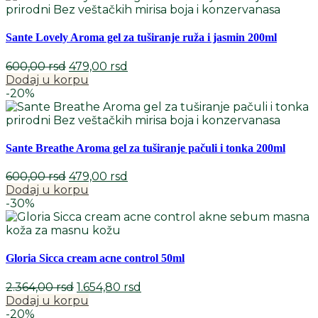
1.520,00 rsd.
Sante Lovely Aroma gel za tuširanje ruža i jasmin 200ml
Originalna
Trenutna
600,00
rsd
479,00
rsd
cena
cena
Dodaj u korpu
je
je:
-20%
bila:
479,00 rsd.
600,00 rsd.
Sante Breathe Aroma gel za tuširanje pačuli i tonka 200ml
Originalna
Trenutna
600,00
rsd
479,00
rsd
cena
cena
Dodaj u korpu
je
je:
-30%
bila:
479,00 rsd.
600,00 rsd.
Gloria Sicca cream acne control 50ml
Originalna
Trenutna
2.364,00
rsd
1.654,80
rsd
cena
cena
Dodaj u korpu
je
je:
-20%