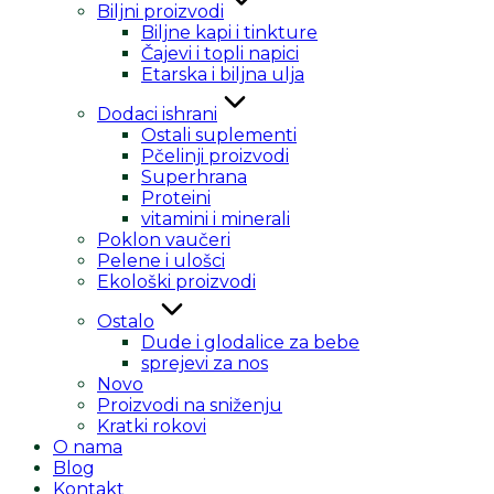
Biljni proizvodi
Biljne kapi i tinkture
Čajevi i topli napici
Etarska i biljna ulja
Dodaci ishrani
Ostali suplementi
Pčelinji proizvodi
Superhrana
Proteini
vitamini i minerali
Poklon vaučeri
Pelene i ulošci
Ekološki proizvodi
Ostalo
Dude i glodalice za bebe
sprejevi za nos
Novo
Proizvodi na sniženju
Kratki rokovi
O nama
Blog
Kontakt