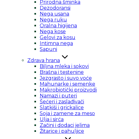
Prirodna šminka
Dezodoransi
Nega usana
Nega ruku
Oralna higijena
Nega kose
Gelovi za kosu
Intimna nega
Sapuni
Zdrava hrana
Biljna mleka i sokovi
Brašna i testenine
Jezgrasto i suvo voće
Mahunarke i semenke
Makrobiotički proizvodi
Namazi i puteri
Šećeri i zaslađivači
Slatkiši i grickalice
Soja i zamene za meso
Ulja i sirća
Začini i dodaci jelima
Žitarice i pahuljice