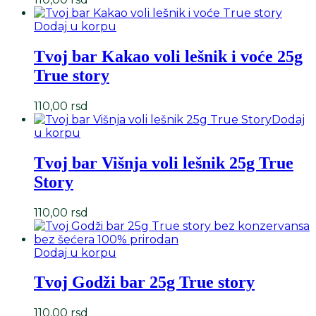
Dodaj u korpu
Tvoj bar Kakao voli lešnik i voće 25g
True story
110,00
rsd
Dodaj
u korpu
Tvoj bar Višnja voli lešnik 25g True
Story
110,00
rsd
Dodaj u korpu
Tvoj Godži bar 25g True story
110,00
rsd