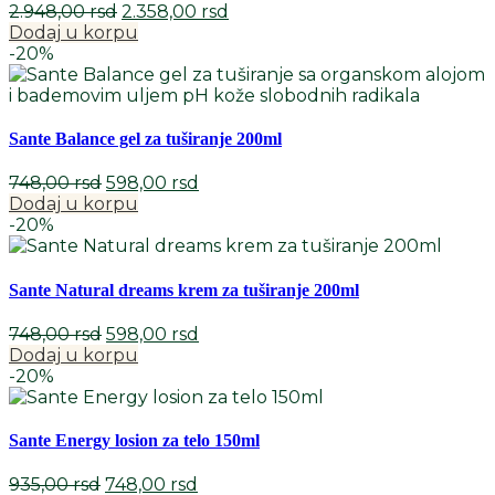
Originalna
Trenutna
2.948,00
rsd
2.358,00
rsd
cena
cena
Dodaj u korpu
je
je:
-20%
bila:
2.358,00 rsd.
2.948,00 rsd.
Sante Balance gel za tuširanje 200ml
Originalna
Trenutna
748,00
rsd
598,00
rsd
cena
cena
Dodaj u korpu
je
je:
-20%
bila:
598,00 rsd.
748,00 rsd.
Sante Natural dreams krem za tuširanje 200ml
Originalna
Trenutna
748,00
rsd
598,00
rsd
cena
cena
Dodaj u korpu
je
je:
-20%
bila:
598,00 rsd.
748,00 rsd.
Sante Energy losion za telo 150ml
Originalna
Trenutna
935,00
rsd
748,00
rsd