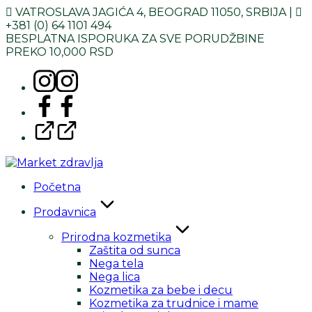
Skoči
VATROSLAVA JAGIĆA 4, BEOGRAD 11050, SRBIJA |
na
+381 (0) 64 1101 494
sadržaj
BESPLATNA ISPORUKA ZA SVE PORUDŽBINE
PREKO 10,000 RSD
Instagram
Facebook
Google
Početna
Prodavnica
Prirodna kozmetika
Zaštita od sunca
Nega tela
Nega lica
Kozmetika za bebe i decu
Kozmetika za trudnice i mame