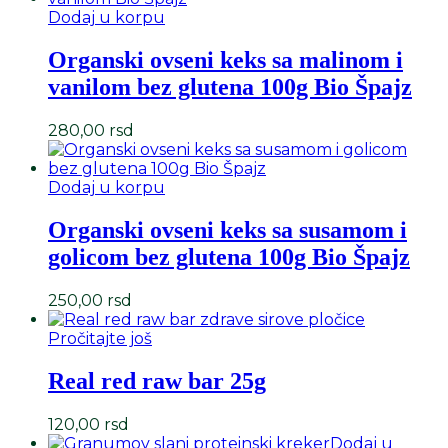
Dodaj u korpu
Organski ovseni keks sa malinom i
vanilom bez glutena 100g Bio Špajz
280,00
rsd
Dodaj u korpu
Organski ovseni keks sa susamom i
golicom bez glutena 100g Bio Špajz
250,00
rsd
Pročitajte još
Real red raw bar 25g
120,00
rsd
Dodaj u