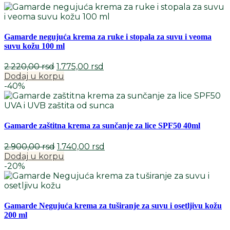
bila:
1.654,80 rsd.
2.364,00 rsd.
Gamarde negujuća krema za ruke i stopala za suvu i veoma
suvu kožu 100 ml
Originalna
Trenutna
2.220,00
rsd
1.775,00
rsd
cena
cena
Dodaj u korpu
je
je:
-40%
bila:
1.775,00 rsd.
2.220,00 rsd.
Gamarde zaštitna krema za sunčanje za lice SPF50 40ml
Originalna
Trenutna
2.900,00
rsd
1.740,00
rsd
cena
cena
Dodaj u korpu
je
je:
-20%
bila:
1.740,00 rsd.
2.900,00 rsd.
Gamarde Negujuća krema za tuširanje za suvu i osetljivu kožu
200 ml