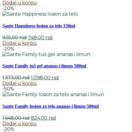
cena
cena
Dodaj u korpu
je
je:
-20%
bila:
748,00 rsd.
935,00 rsd.
Sante Happiness losion za telo 150ml
Originalna
Trenutna
935,00
rsd
748,00
rsd
cena
cena
Dodaj u korpu
je
je:
-20%
bila:
748,00 rsd.
935,00 rsd.
Sante Family tuš gel ananas i limun 500ml
Originalna
Trenutna
1.373,00
rsd
1.098,00
rsd
cena
cena
Dodaj u korpu
je
je:
-50%
bila:
1.098,00 rsd.
1.373,00 rsd.
Sante Family losion za telo ananas i limun 500ml
Originalna
Trenutna
1.648,00
rsd
824,00
rsd
cena
cena
Dodaj u korpu
je
je:
-20%