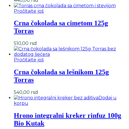
440,00
rsd
Pročitajte još
Crna čokolada sa cimetom 125g
Torras
510,00
rsd
Pročitajte još
Crna čokolada sa lešnikom 125g
Torras
540,00
rsd
Dodaj u
korpu
Hrono integralni kreker rinfuz 100g
Bio Kutak