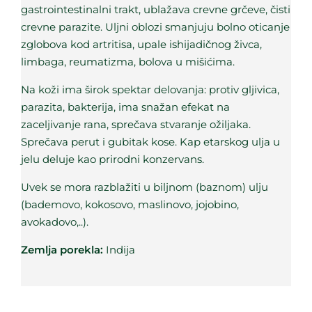
gastrointestinalni trakt, ublažava crevne grčeve, čisti
crevne parazite. Uljni oblozi smanjuju bolno oticanje
zglobova kod artritisa, upale ishijadičnog živca,
limbaga, reumatizma, bolova u mišićima.
Na koži ima širok spektar delovanja: protiv gljivica,
parazita, bakterija, ima snažan efekat na
zaceljivanje rana, sprečava stvaranje ožiljaka.
Sprečava perut i gubitak kose. Kap etarskog ulja u
jelu deluje kao prirodni konzervans.
Uvek se mora razblažiti u biljnom (baznom) ulju
(bademovo, kokosovo, maslinovo, jojobino,
avokadovo,..).
Zemlja porekla:
Indija