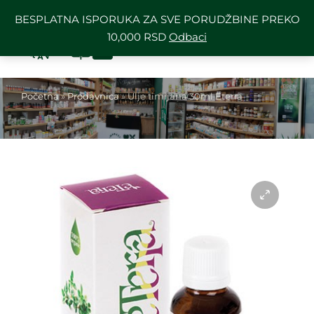
BESPLATNA ISPORUKA ZA SVE PORUDŽBINE PREKO
10,000 RSD
Odbaci
Početna
»
Prodavnica
»
Ulje timijana 30ml Eterra