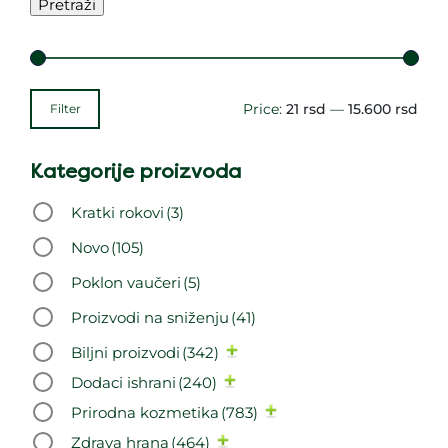
Pretraži
Price:
21 rsd
—
15.600 rsd
Filter
Kategorije proizvoda
Kratki rokovi
(3)
Novo
(105)
Poklon vaučeri
(5)
Proizvodi na sniženju
(41)
Biljni proizvodi
(342)
Dodaci ishrani
(240)
Prirodna kozmetika
(783)
Zdrava hrana
(464)