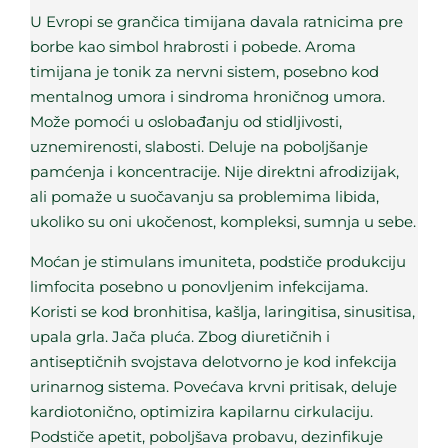
U Evropi se grančica timijana davala ratnicima pre
borbe kao simbol hrabrosti i pobede. Aroma
timijana je tonik za nervni sistem, posebno kod
mentalnog umora i sindroma hroničnog umora.
Može pomoći u oslobađanju od stidljivosti,
uznemirenosti, slabosti. Deluje na poboljšanje
pamćenja i koncentracije. Nije direktni afrodizijak,
ali pomaže u suočavanju sa problemima libida,
ukoliko su oni ukočenost, kompleksi, sumnja u sebe.
Moćan je stimulans imuniteta, podstiče produkciju
limfocita posebno u ponovljenim infekcijama.
Koristi se kod bronhitisa, kašlja, laringitisa, sinusitisa,
upala grla. Jača pluća. Zbog diuretičnih i
antiseptičnih svojstava delotvorno je kod infekcija
urinarnog sistema. Povećava krvni pritisak, deluje
kardiotonično, optimizira kapilarnu cirkulaciju.
Podstiče apetit, poboljšava probavu, dezinfikuje