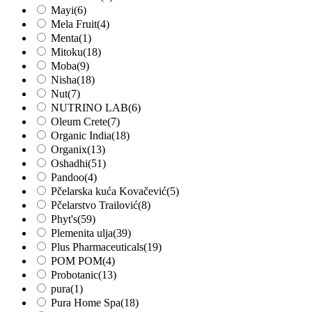
Mayi
(6)
Mela Fruit
(4)
Menta
(1)
Mitoku
(18)
Moba
(9)
Nisha
(18)
Nut
(7)
NUTRINO LAB
(6)
Oleum Crete
(7)
Organic India
(18)
Organix
(13)
Oshadhi
(51)
Pandoo
(4)
Pčelarska kuća Kovačević
(5)
Pčelarstvo Trailović
(8)
Phyt's
(59)
Plemenita ulja
(39)
Plus Pharmaceuticals
(19)
POM POM
(4)
Probotanic
(13)
pura
(1)
Pura Home Spa
(18)