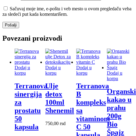
Sačuvaj moje ime, e-poštu i veb mesto u ovom pregledaču veba
za sledeći put kada komentarišem.
Povezani proizvodi
Dodaj u
Dodaj u
Dodaj u
korpu
korpu
korpu
Dodaj u
korpu
Terranova
Ulje
Terranova
Organski
sinergija
detox
B
kakao u
za
100ml
kompleks
prahu
prostatu
Shenemil
sa
200g
50
vitaminom
Bio
750,00
rsd
kapsula
C 50
Špajz
kapsula