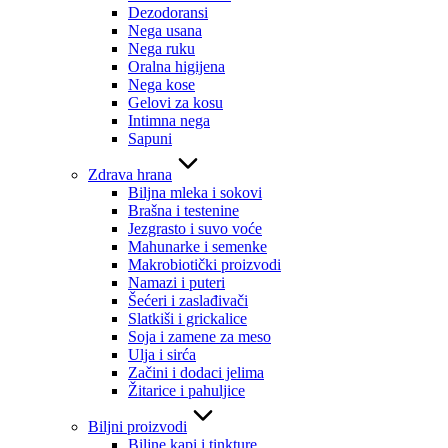
Dezodoransi
Nega usana
Nega ruku
Oralna higijena
Nega kose
Gelovi za kosu
Intimna nega
Sapuni
Zdrava hrana
Biljna mleka i sokovi
Brašna i testenine
Jezgrasto i suvo voće
Mahunarke i semenke
Makrobiotički proizvodi
Namazi i puteri
Šećeri i zaslađivači
Slatkiši i grickalice
Soja i zamene za meso
Ulja i sirća
Začini i dodaci jelima
Žitarice i pahuljice
Biljni proizvodi
Biljne kapi i tinkture