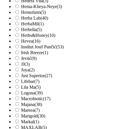
Hedera Vita
(3)
Hema-Kheya-Neye
(3)
Hemofarm
(5)
Herba Lab
(40)
HerbaMil
(1)
Herbella
(5)
Herbs&Honey
(10)
Hevea
(16)
Institut Josif Pančić
(53)
Irish Breeze
(1)
Jevtić
(9)
JJ
(3)
Joya
(2)
Just Superior
(27)
Lifebar
(7)
Lila Ma
(5)
Logona
(39)
Macrobiotic
(17)
Majana
(38)
Mareea
(7)
Marigold
(30)
Markal
(1)
MAXLAB
(5)