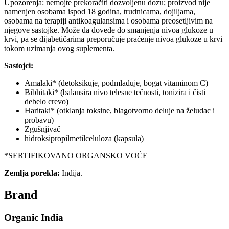
Upozorenja: nemojte prekoračiti dozvoljenu dozu; proizvod nije
namenjen osobama ispod 18 godina, trudnicama, dojiljama,
osobama na terapiji antikoagulansima i osobama preosetljivim na
njegove sastojke. Može da dovede do smanjenja nivoa glukoze u
krvi, pa se dijabetičarima preporučuje praćenje nivoa glukoze u krvi
tokom uzimanja ovog suplementa.
Sastojci:
Amalaki* (detoksikuje, podmlađuje, bogat vitaminom C)
Bibhitaki* (balansira nivo telesne tečnosti, tonizira i čisti
debelo crevo)
Haritaki* (otklanja toksine, blagotvorno deluje na želudac i
probavu)
Zgušnjivač
hidroksipropilmetilceluloza (kapsula)
*SERTIFIKOVANO ORGANSKO VOĆE
Zemlja porekla:
Indija.
Brand
Organic India