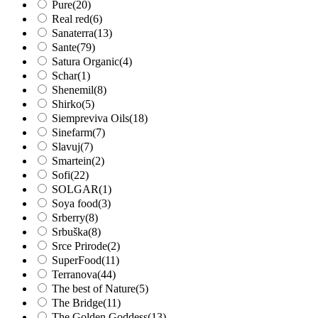
Pure
(20)
Real red
(6)
Sanaterra
(13)
Sante
(79)
Satura Organic
(4)
Schar
(1)
Shenemil
(8)
Shirko
(5)
Siempreviva Oils
(18)
Sinefarm
(7)
Slavuj
(7)
Smartein
(2)
Sofi
(22)
SOLGAR
(1)
Soya food
(3)
Srberry
(8)
Srbuška
(8)
Srce Prirode
(2)
SuperFood
(11)
Terranova
(44)
The best of Nature
(5)
The Bridge
(11)
The Golden Goddess
(13)