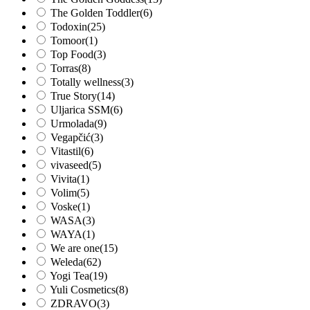
The Golden Toddler
(6)
Todoxin
(25)
Tomoor
(1)
Top Food
(3)
Torras
(8)
Totally wellness
(3)
True Story
(14)
Uljarica SSM
(6)
Urmolada
(9)
Vegapčić
(3)
Vitastil
(6)
vivaseed
(5)
Vivita
(1)
Volim
(5)
Voske
(1)
WASA
(3)
WAYA
(1)
We are one
(15)
Weleda
(62)
Yogi Tea
(19)
Yuli Cosmetics
(8)
ZDRAVO
(3)