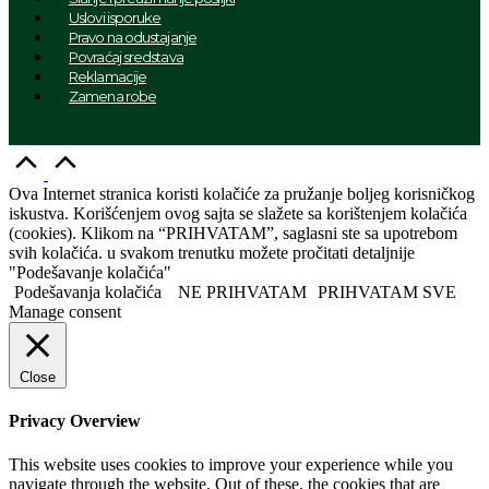
Uslovi isporuke
Pravo na odustajanje
Povraćaj sredstava
Reklamacije
Zamena robe
Idi
na
vrh
Ova Internet stranica koristi kolačiće za pružanje boljeg korisničkog
iskustva. Korišćenjem ovog sajta se slažete sa korištenjem kolačića
(cookies). Klikom na “PRIHVATAM”, saglasni ste sa upotrebom
svih kolačića. u svakom trenutku možete pročitati detaljnije
"Podešavanje kolačića"
Podešavanja kolačića
NE PRIHVATAM
PRIHVATAM SVE
Manage consent
Close
Privacy Overview
This website uses cookies to improve your experience while you
navigate through the website. Out of these, the cookies that are