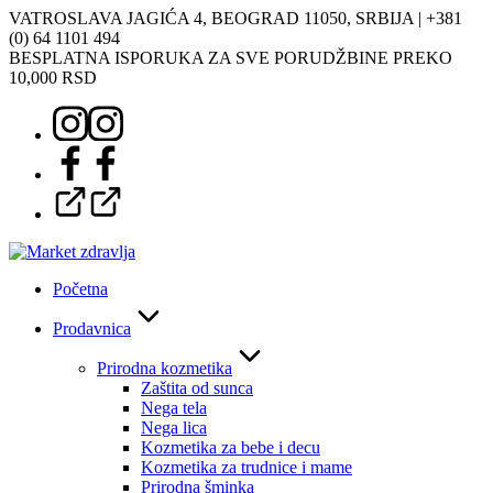
Skoči
VATROSLAVA JAGIĆA 4, BEOGRAD 11050, SRBIJA |
+381
na
(0) 64 1101 494
sadržaj
BESPLATNA ISPORUKA ZA SVE PORUDŽBINE PREKO
10,000 RSD
Instagram
Facebook
Google
Početna
Prodavnica
Prirodna kozmetika
Zaštita od sunca
Nega tela
Nega lica
Kozmetika za bebe i decu
Kozmetika za trudnice i mame
Prirodna šminka