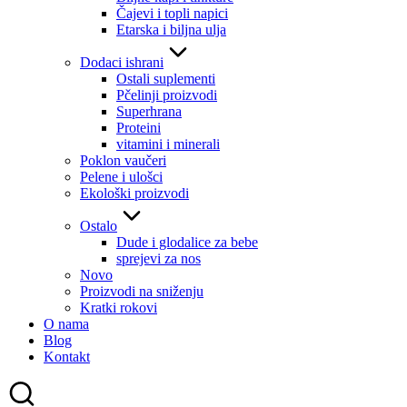
Čajevi i topli napici
Etarska i biljna ulja
Dodaci ishrani
Ostali suplementi
Pčelinji proizvodi
Superhrana
Proteini
vitamini i minerali
Poklon vaučeri
Pelene i ulošci
Ekološki proizvodi
Ostalo
Dude i glodalice za bebe
sprejevi za nos
Novo
Proizvodi na sniženju
Kratki rokovi
O nama
Blog
Kontakt