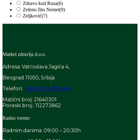
Zdravo kod Rusa
(6)
Zeleno žito Nemet
(9)
Zeljković
(7)
Market zdravlja d.o.o.
Adresa: Vatroslava Jagića 4,
Beograd 11050, Srbija
Telefon:
+381 (0) 64 1101 494
Matični broj: 21640301
Poreski broj.: 112273862
Radno vreme:
Radnim danima: 09:00 – 20:30h