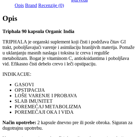
količina
Opis
Brand
Recenzije (0)
Opis
Triphala 90 kapsula Organic India
TRIPHALA je organski suplement koji čisti i podržava čitav GI
trakt, poboljšavajući varenje i asimilaciju hranljivih materija. Pomaže
u uklanjanju masnih naslaga i toksina iz creva i reguliše
metabolizam. Bogat je vitaminom C, antioksidantima i poboljšava
vid. Efikasno čisti debelo crevo i leči opstipaciju.
INDIKACIJE:
GASOVI
OPSTIPACIJA
LOŠE VARENJE I PROBAVA
SLAB IMUNITET
POREMEĆAJ METABOLIZMA
POREMEĆAJI OKA I VIDA
Način upotrebe:
2 kapsule dnevno pre ili posle obroka. Siguran za
dugotrajnu upotrebu.