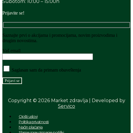
Subotom: 10:00 – 15:00h
Prijavite se!
Saznajte prvi o akcijama i promocijama, novim proizvodima i
drugim novostima.
Vaš email
Saglasan sam da primam obaveštenja
Copyright © 2026 Market zdravlja | Developed by
Servico
Menu
Opšti uslovi
Politika privatnosti
Način plaćanja
Slanje i preuzimanje pošiljki