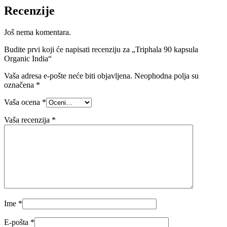
Recenzije
Još nema komentara.
Budite prvi koji će napisati recenziju za „Triphala 90 kapsula
Organic India“
Vaša adresa e-pošte neće biti objavljena.
Neophodna polja su
označena
*
Vaša ocena
*
Vaša recenzija
*
Ime
*
E-pošta
*