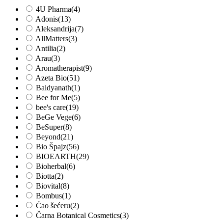
4U Pharma
(4)
Adonis
(13)
Aleksandrija
(7)
AllMatters
(3)
Antilia
(2)
Arau
(3)
Aromatherapist
(9)
Azeta Bio
(51)
Baidyanath
(1)
Bee for Me
(5)
bee's care
(19)
BeGe Vege
(6)
BeSuper
(8)
Beyond
(21)
Bio Špajz
(56)
BIOEARTH
(29)
Bioherbal
(6)
Biotta
(2)
Biovital
(8)
Bombus
(1)
Ćao šećeru
(2)
Čarna Botanical Cosmetics
(3)