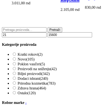
3.011,00
rsd
830,00
rsd
2.105,00
rsd
Pretraga
Pretraži
za:
Kategorije proizvoda
Kratki rokovi
(2)
Novo
(105)
Poklon vaučeri
(5)
Proizvodi na sniženju
(42)
Biljni proizvodi
(342)
Dodaci ishrani
(240)
Prirodna kozmetika
(783)
Zdrava hrana
(464)
Ostalo
(120)
Robne marke
-