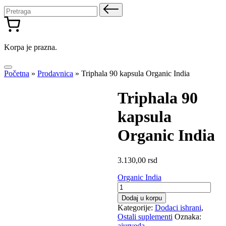
Pretraga
za:
Korpa je prazna.
Početna
»
Prodavnica
»
Triphala 90 kapsula Organic India
Triphala 90
kapsula
Organic India
3.130,00
rsd
Organic India
Triphala
90
Dodaj u korpu
kapsula
Kategorije:
Dodaci ishrani
,
Organic
Ostali suplementi
Oznaka:
India
ajurveda