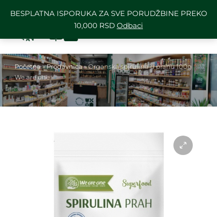
BESPLATNA ISPORUKA ZA SVE PORUDŽBINE PREKO
10,000 RSD
Odbaci
Početna
»
Prodavnica
»
Organska spirulina u prahu 100g
We are one