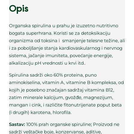
Opis
Organska spirulina u prahu je izuzetno nutritivno
bogata superhrana. Koristi se za detoksikaciju
organizma od toksina i smanjenje telesne težine, ali
i za poboljšanje stanja kardiovaskularnog i nervnog
sistema, jačanje imuniteta, povećanje energije,
alkalizaciju pH vrednosti u krvi itd..
Spirulina sadrži oko 60% proteina, puno
aminokiselina, vitamin A, vitamine B kompleksa, od
kojih je posebno značajan sadržaj vitamina B12,
zatim minerale kalcijum, gvožđe, magnezijum,
mangan i cink, i različite fitonutrijenate poput beta
(i drugih) karotena, hlorofila.
Sastav:
100% prah organske spiruline; Proizvod ne
sadrži veštačke boje, konzervanse, aditive,