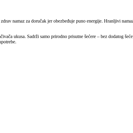
o zdrav namaz za doručak jer obezbeđuje puno energije. Hranljivi namaz 
ačivača ukusa. Sadrži samo prirodno prisutne šećere – bez dodatog šeće
upotrebe.