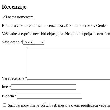
Recenzije
Još nema komentara.
Budite prvi koji će napisati recenziju za „Kikiriki puter 360g Genie“
Vaša adresa e-pošte neće biti objavljena.
Neophodna polja su označe
Vaša ocena
*
Vaša recenzija
*
Ime
*
E-pošta
*
Sačuvaj moje ime, e-poštu i veb mesto u ovom pregledaču veba za