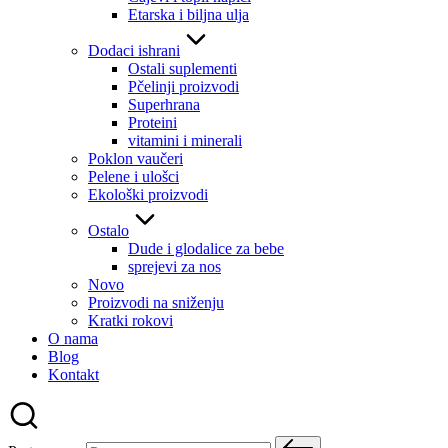
Etarska i biljna ulja
Dodaci ishrani
Ostali suplementi
Pčelinji proizvodi
Superhrana
Proteini
vitamini i minerali
Poklon vaučeri
Pelene i ulošci
Ekološki proizvodi
Ostalo
Dude i glodalice za bebe
sprejevi za nos
Novo
Proizvodi na sniženju
Kratki rokovi
O nama
Blog
Kontakt