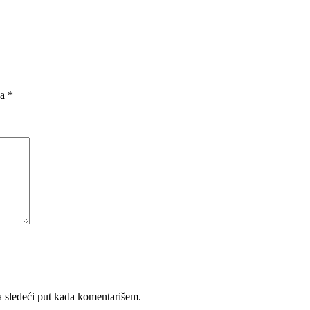
na
*
 sledeći put kada komentarišem.