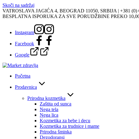
Skoči na sadržaj
VATROSLAVA JAGIĆA 4, BEOGRAD 11050, SRBIJA |
+381 (0)
BESPLATNA ISPORUKA ZA SVE PORUDŽBINE PREKO 10,0
Instagram
Facebook
Google
Početna
Prodavnica
Prirodna kozmetika
Zaštita od sunca
Nega tela
Nega lica
Kozmetika za bebe i decu
Kozmetika za trudnice i mame
Prirodna šminka
Dezodoransi