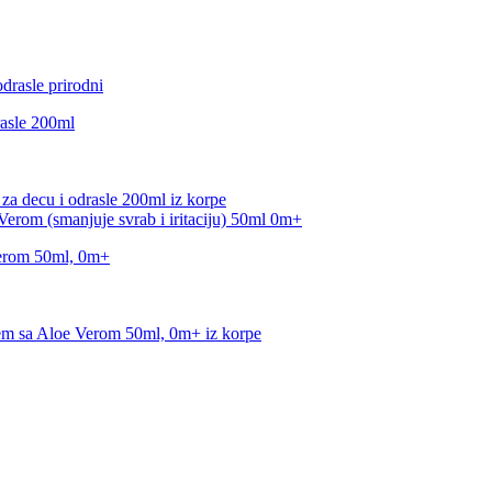
rasle 200ml
za decu i odrasle 200ml iz korpe
Verom 50ml, 0m+
cem sa Aloe Verom 50ml, 0m+ iz korpe