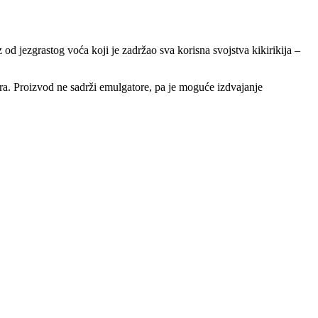
od jezgrastog voća koji je zadržao sva korisna svojstva kikirikija –
ra. Proizvod ne sadrži emulgatore, pa je moguće izdvajanje