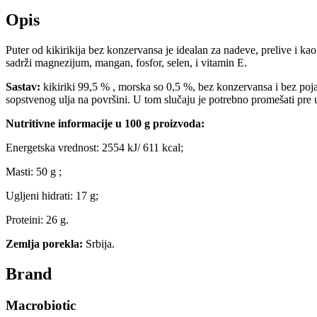
Opis
Puter od kikirikija bez konzervansa je idealan za nadeve, prelive i ka
sadrži magnezijum, mangan, fosfor, selen, i vitamin E.
Sastav:
kikiriki 99,5 % , morska so 0,5 %, bez konzervansa i bez poj
sopstvenog ulja na površini. U tom slučaju je potrebno promešati pre 
Nutritivne informacije u 100 g proizvoda:
Energetska vrednost: 2554 kJ/ 611 kcal;
Masti: 50 g ;
Ugljeni hidrati: 17 g;
Proteini: 26 g.
Zemlja porekla:
Srbija.
Brand
Macrobiotic