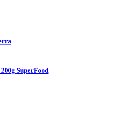
erra
a 200g SuperFood