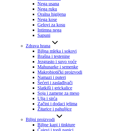
Nega usana
Nega ruku
Oralna higijena
Nega kose
Gelovi za kosu
Intimna nega
Sapuni
Zdrava hrana
Biljna mleka i sokovi
Brašna i testenine
Jezgrasto i suvo voće
Mahunarke i semenke
Makrobiotički proizvodi
Namazi i puteri
Šećeri i zaslađivači
Slatkiši i grickalice
Soja i zamene za meso
Ulja i sirća
Začini i dodaci jelima
Žitarice i pahuljice
Biljni proizvodi
Biljne kapi i tinkture
Čajevi i topli napici