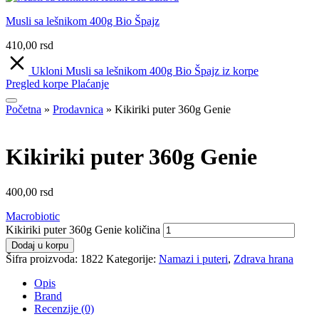
Musli sa lešnikom 400g Bio Špajz
410,00
rsd
Ukloni Musli sa lešnikom 400g Bio Špajz iz korpe
Pregled korpe
Plaćanje
Početna
»
Prodavnica
»
Kikiriki puter 360g Genie
Kikiriki puter 360g Genie
400,00
rsd
Macrobiotic
Kikiriki puter 360g Genie količina
Dodaj u korpu
Šifra proizvoda:
1822
Kategorije:
Namazi i puteri
,
Zdrava hrana
Opis
Brand
Recenzije (0)