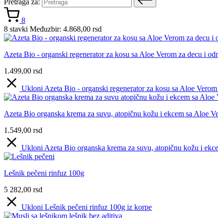
Pretraga za:
8
8 stavki
Međuzbir:
4.868,00
rsd
Azeta Bio - organski regenerator za kosu sa Aloe Verom za decu i od
1.499,00
rsd
Ukloni Azeta Bio - organski regenerator za kosu sa Aloe Verom 
Azeta Bio organska krema za suvu, atopičnu kožu i ekcem sa Aloe 
1.549,00
rsd
Ukloni Azeta Bio organska krema za suvu, atopičnu kožu i ek
Lešnik pečeni rinfuz 100g
5
282,00
rsd
Ukloni Lešnik pečeni rinfuz 100g iz korpe