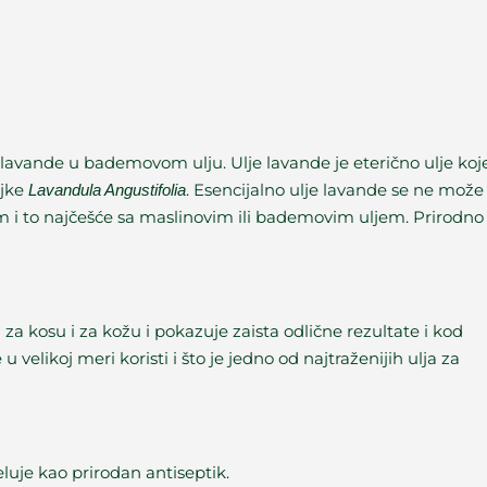
a lavande u bademovom ulju. Ulje lavande je eterično ulje koj
ljke
. Esencijalno ulje lavande se ne može
Lavandula Angustifolia
em i to najčešće sa maslinovim ili bademovim uljem. Prirodno
za kosu i za kožu i pokazuje zaista odlične rezultate i kod
u velikoj meri koristi i što je jedno od najtraženijih ulja za
eluje kao prirodan antiseptik.