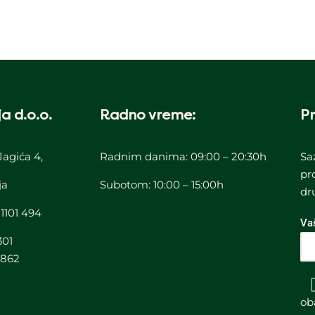
a d.o.o.
Radno vreme:
Pr
Jagića 4,
Radnim danima: 09:00 – 20:30h
Sa
pr
ja
Subotom: 10:00 – 15:00h
dr
 1101 494
Va
301
3862
ob