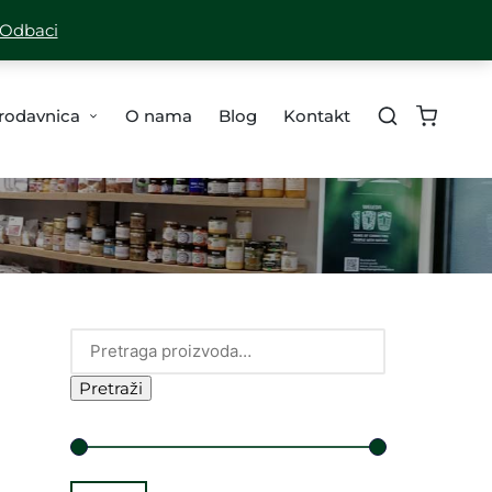
A ZA SVE PORUDŽBINE PREKO 10,000 RSD
Odbaci
rodavnica
O nama
Blog
Kontakt
Pretraži