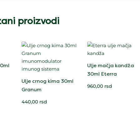
ani proizvodi
30ml
Ulje mačja kandža
30ml Eterra
Ulje crnog kima 30ml
960,00
rsd
Granum
440,00
rsd