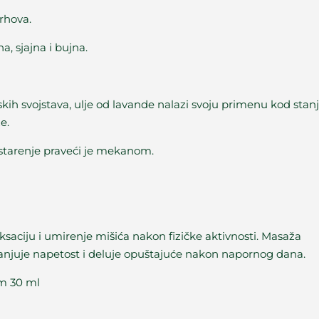
vrhova.
, sjajna i bujna.
jskih svojstava, ulje od lavande nalazi svoju primenu kod stan
e.
o starenje praveći je mekanom.
aksaciju i umirenje mišića nakon fizičke aktivnosti. Masaža
anjuje napetost i deluje opuštajuće nakon napornog dana.
om 30 ml