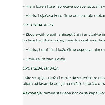
– Hrani koren kose i sprečava pojave ispucalih 
– Hidrira i ojačava kosu čime ona postaje mekana
UPOTREBA: KOŽA
– Zbog svojih blagih antiseptičnih i antibakteri
na koži kao što su akne, crvenilo i osetljivost kož
– Hidrira, hrani i štiti kožu čime usporava njen
– Umiruje irititranu kožu.
UPOTREBA: MASAŽA
Lako se upija u kožu i može da se koristi za rel
uljem od lavande deluje na mišiće tako što um
Pakovanje:
tamna staklena bočica sa kapaljk