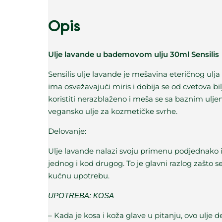
Opis
Ulje lavande u bademovom ulju 30ml Sensilis
Sensilis ulje lavande je mešavina eteričnog ulj
ima osvežavajući miris i dobija se od cvetova bi
koristiti nerazblaženo i meša se sa baznim ulj
vegansko ulje za kozmetičke svrhe.
Delovanje:
Ulje lavande nalazi svoju primenu podjednako i 
jednog i kod drugog. To je glavni razlog zašto se 
kućnu upotrebu.
UPOTREBA: KOSA
– Kada je kosa i koža glave u pitanju, ovo ulje d