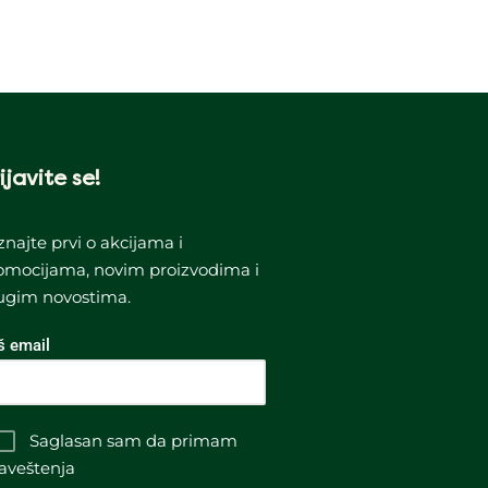
ijavite se!
znajte prvi o akcijama i
omocijama, novim proizvodima i
ugim novostima.
š email
Saglasan sam da primam
aveštenja