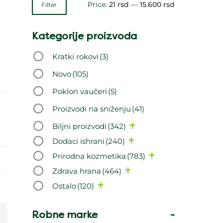
Price:
21 rsd
—
15.600 rsd
Filter
Kategorije proizvoda
Kratki rokovi
(3)
Novo
(105)
Poklon vaučeri
(5)
Proizvodi na sniženju
(41)
Biljni proizvodi
(342)
Dodaci ishrani
(240)
Prirodna kozmetika
(783)
Zdrava hrana
(464)
Ostalo
(120)
Robne marke
-