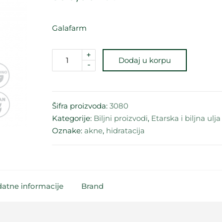
Galafarm
+
Dodaj u korpu
-
Šifra proizvoda:
3080
Kategorije:
Biljni proizvodi
,
Etarska i biljna ulja
Oznake:
akne
,
hidratacija
atne informacije
Brand