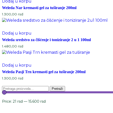
Dodaj u korpu
Weleda Nar kremasti gel za tuširanje 200ml
1.300,00
rsd
Dodaj u korpu
Weleda sredstvo za čišćenje i toniziranje 2 u 1 100ml
1.480,00
rsd
Dodaj u korpu
Weleda Pasji Trn kremasti gel za tuširanje 200ml
1.300,00
rsd
Pretraga
Pretraži
za:
Price:
21 rsd
—
15.600 rsd