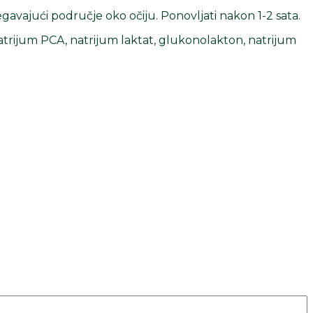
egavajući područje oko očiju. Ponovljati nakon 1-2 sata.
 natrijum PCA, natrijum laktat, glukonolakton, natrijum