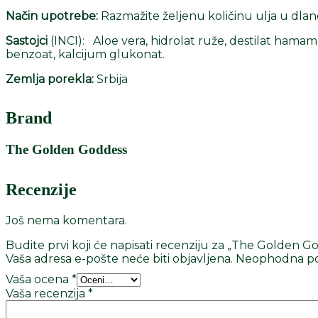
Način upotrebe:
Razmažite željenu količinu ulja u dlanov
Sastojci
(INCI): Aloe vera, hidrolat ruže, destilat hamam
benzoat, kalcijum glukonat.
Zemlja porekla:
Srbija
Brand
The Golden Goddess
Recenzije
Još nema komentara.
Budite prvi koji će napisati recenziju za „The Golden 
Vaša adresa e-pošte neće biti objavljena.
Neophodna po
Vaša ocena
*
Vaša recenzija
*