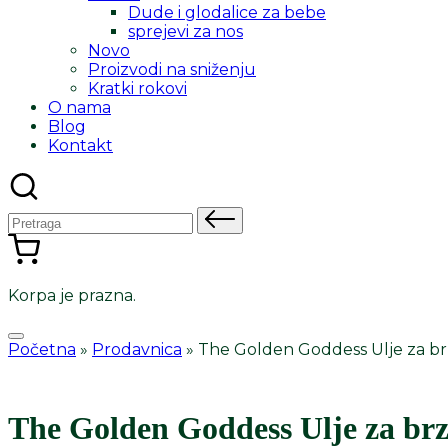
Dude i glodalice za bebe
sprejevi za nos
Novo
Proizvodi na sniženju
Kratki rokovi
O nama
Blog
Kontakt
Pretraga
za:
Korpa je prazna.
Početna
»
Prodavnica
»
The Golden Goddess Ulje za b
The Golden Goddess Ulje za br