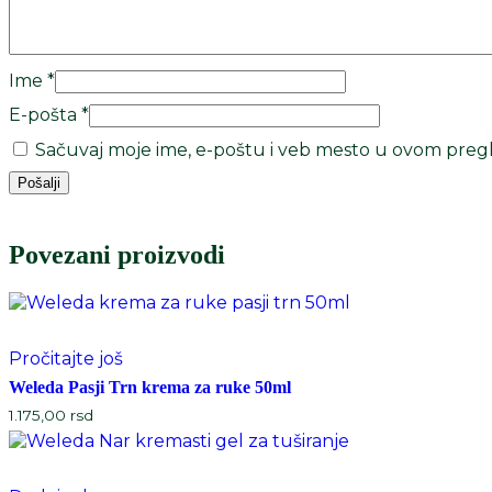
Ime
*
E-pošta
*
Sačuvaj moje ime, e-poštu i veb mesto u ovom preg
Povezani proizvodi
Pročitajte još
Weleda Pasji Trn krema za ruke 50ml
1.175,00
rsd