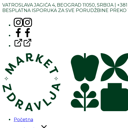
Skoči
VATROSLAVA JAGIĆA 4, BEOGRAD 11050, SRBIJA |
+381 
na
BESPLATNA ISPORUKA ZA SVE PORUDŽBINE PREKO 
sadržaj
Instagram
Facebook
Google
Početna