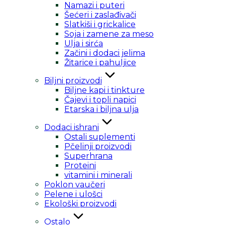
Namazi i puteri
Šećeri i zaslađivači
Slatkiši i grickalice
Soja i zamene za meso
Ulja i sirća
Začini i dodaci jelima
Žitarice i pahuljice
Biljni proizvodi
Biljne kapi i tinkture
Čajevi i topli napici
Etarska i biljna ulja
Dodaci ishrani
Ostali suplementi
Pčelinji proizvodi
Superhrana
Proteini
vitamini i minerali
Poklon vaučeri
Pelene i ulošci
Ekološki proizvodi
Ostalo