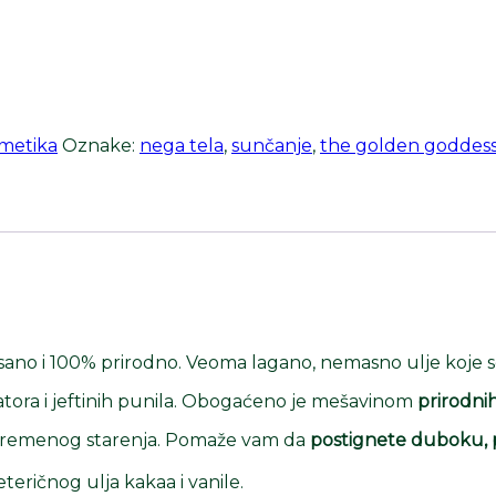
metika
Oznake:
nega tela
,
sunčanje
,
the golden goddes
ano i 100% prirodno. Veoma lagano, nemasno ulje koje se 
atora i jeftinih punila. Obogaćeno je mešavinom
prirodnih 
prevremenog starenja. Pomaže vam da
postignete duboku, 
teričnog ulja kakaa i vanile.