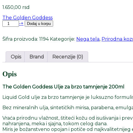
1.650,00
rsd
The Golden Goddess
The
-
+
Dodaj u korpu
Golden
Goddess
Šifra proizvoda:
1194
Kategorije:
Nega tela
,
Prirodna koz
Ulje
za
brzo
Opis
Brand
Recenzije (0)
tamnjenje
200ml
količina
Opis
The Golden Goddess Ulje za brzo tamnjenje 200ml
Liquid Gold ulje za brzo tamnjenje je luksuzno formulis
Bez mineralnih ulja, sintetičkih mirisa, parabena, emulg
Vraća prirodnu vlažnost, štiteći kožu od isušivanja i 
nahranjena, meka i sjajna, tokom celog dana.
Miris je božanstveno opojan i potiče od najkvalitetnijeg e