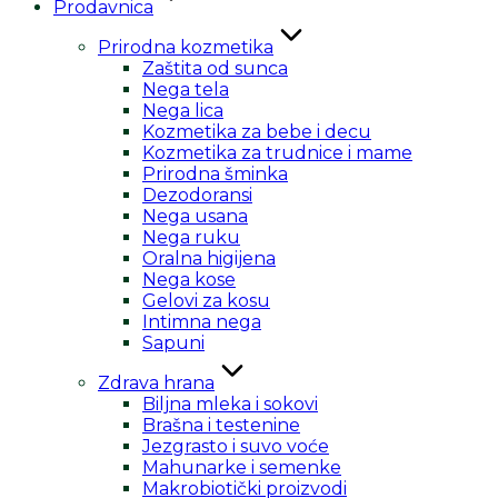
Prodavnica
Prirodna kozmetika
Zaštita od sunca
Nega tela
Nega lica
Kozmetika za bebe i decu
Kozmetika za trudnice i mame
Prirodna šminka
Dezodoransi
Nega usana
Nega ruku
Oralna higijena
Nega kose
Gelovi za kosu
Intimna nega
Sapuni
Zdrava hrana
Biljna mleka i sokovi
Brašna i testenine
Jezgrasto i suvo voće
Mahunarke i semenke
Makrobiotički proizvodi