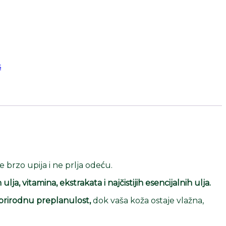
s
brzo upija i ne prlja odeću.
ulja, vitamina, ekstrakata i najčistijih esencijalnih ulja.
prirodnu preplanulost,
dok vaša koža ostaje vlažna,