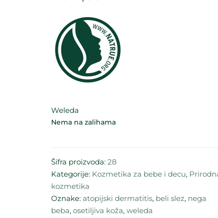
Weleda
Nema na zalihama
Šifra proizvoda:
28
Kategorije:
Kozmetika za bebe i decu
,
Prirodn
kozmetika
Oznake:
atopijski dermatitis
,
beli slez
,
nega
beba
,
osetiljiva koža
,
weleda