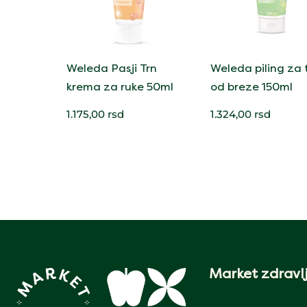
Weleda Pasji Trn
Weleda piling za 
krema za ruke 50ml
od breze 150ml
1.175,00
rsd
1.324,00
rsd
Market zdravlj