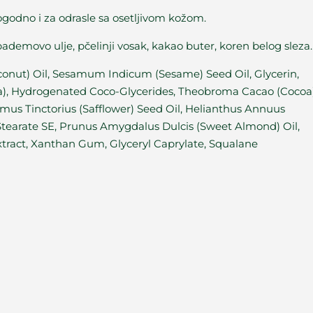
godno i za odrasle sa osetljivom kožom.
ademovo ulje, pčelinji vosak, kakao buter, koren belog sleza.
oconut) Oil, Sesamum Indicum (Sesame) Seed Oil, Glycerin,
ba), Hydrogenated Coco-Glycerides, Theobroma Cacao (Cocoa
amus Tinctorius (Safflower) Seed Oil, Helianthus Annuus
 Stearate SE, Prunus Amygdalus Dulcis (Sweet Almond) Oil,
 Extract, Xanthan Gum, Glyceryl Caprylate, Squalane