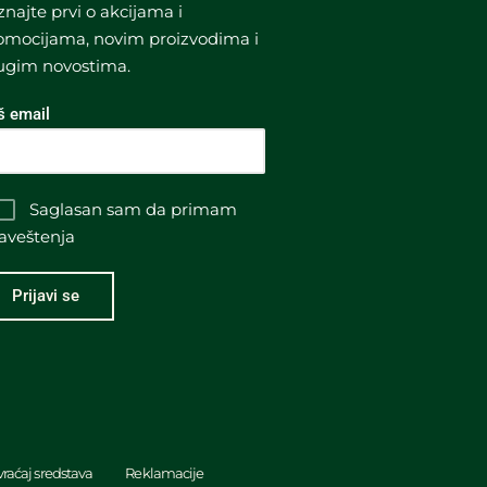
znajte prvi o akcijama i
omocijama, novim proizvodima i
ugim novostima.
š email
Saglasan sam da primam
aveštenja
raćaj sredstava
Reklamacije