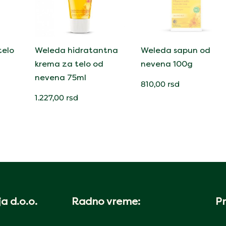
telo
Weleda hidratantna
Weleda sapun od
krema za telo od
nevena 100g
nevena 75ml
810,00
rsd
1.227,00
rsd
a d.o.o.
Radno vreme:
Pr