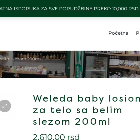
) 64 1101 494
BESPLATNA ISPORUK
ATNA ISPORUKA ZA SVE PORUDŽBINE PREKO 10,000 RSD
Početna
P
 belim slezom 200ml
Weleda baby losio
za telo sa belim
slezom 200ml
2.610,00
rsd