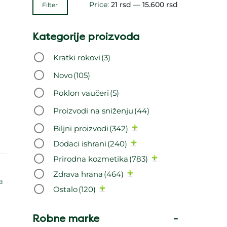
Price:
21 rsd
—
15.600 rsd
Filter
Kategorije proizvoda
Kratki rokovi
(3)
Novo
(105)
Poklon vaučeri
(5)
Proizvodi na sniženju
(44)
Biljni proizvodi
(342)
Dodaci ishrani
(240)
Prirodna kozmetika
(783)
Zdrava hrana
(464)
a
Ostalo
(120)
Robne marke
-