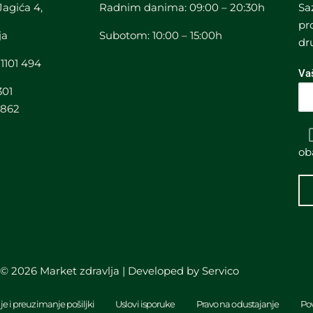
Jagića 4,
Radnim danima: 09:00 – 20:30h
Sa
pr
ja
Subotom: 10:00 – 15:00h
dr
 1101 494
Va
301
3862
ob
 © 2026 Market zdravlja | Developed by
Servico
je i preuzimanje pošiljki
Uslovi isporuke
Pravo na odustajanje
Pov