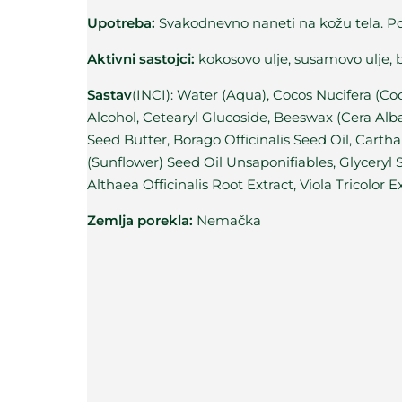
Upotreba:
Svakodnevno naneti na kožu tela. Po
Aktivni sastojci:
kokosovo ulje, susamovo ulje, b
Sastav
(INCI): Water (Aqua), Cocos Nucifera (C
Alcohol, Cetearyl Glucoside, Beeswax (Cera Al
Seed Butter, Borago Officinalis Seed Oil, Carth
(Sunflower) Seed Oil Unsaponifiables, Glyceryl
Althaea Officinalis Root Extract, Viola Tricolor
Zemlja porekla:
Nemačka