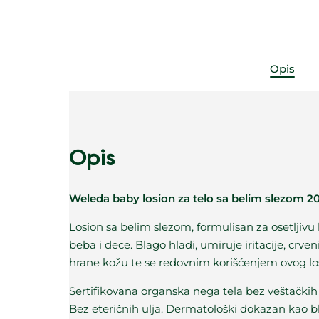
Opis
Opis
Weleda baby losion za telo sa belim slezom 
Losion sa belim slezom, formulisan za osetljivu 
beba i dece. Blago hladi, umiruje iritacije, crve
hrane kožu te se redovnim korišćenjem ovog lo
Sertifikovana organska nega tela bez veštačkih k
Bez eteričnih ulja. Dermatološki dokazan kao bl