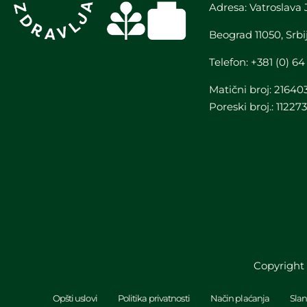
Adresa: Vatroslava 
Beograd 11050, Srbi
Telefon:
+381 (0) 64
Matični broj: 21640
Poreski broj.: 11227
Copyright
Opšti uslovi
Politika privatnosti
Način plaćanja
Slan