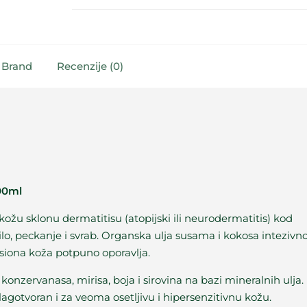
Brand
Recenzije (0)
200ml
kožu sklonu dermatitisu (atopijski ili neurodermatitis) kod
nilo, peckanje i svrab. Organska ulja susama i kokosa intezivn
siona koža potpuno oporavlja.
onzervanasa, mirisa, boja i sirovina na bazi mineralnih ulja.
agotvoran i za veoma osetljivu i hipersenzitivnu kožu.