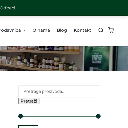
A ZA SVE PORUDŽBINE PREKO 10,000 RSD
Odbaci
rodavnica
O nama
Blog
Kontakt
n
Pretraži