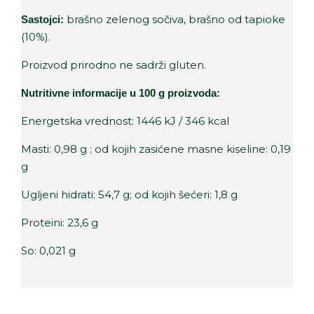
brašno zelenog sočiva, brašno od tapioke
Sastojci:
(10%).
Proizvod prirodno ne sadrži gluten.
Nutritivne informacije u 100 g proizvoda:
Energetska vrednost: 1446 kJ / 346 kcal
Masti: 0,98 g ; od kojih zasićene masne kiseline: 0,19
g
Ugljeni hidrati: 54,7 g; od kojih šećeri: 1,8 g
Proteini: 23,6 g
So: 0,021 g