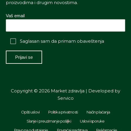
proizvodima i drugim novostima.
Vaš email
Saglasan sam da primam obaveštenja
Copyright © 2026 Market zdravlja | Developed by
Servico
Opšti uslovi
Politika privatnosti
Način plaćanja
Slanje i preuzimanje pošiljki
Uslovi isporuke
Pravo na odustajanje
Povraćaj sredstava
Reklamacije