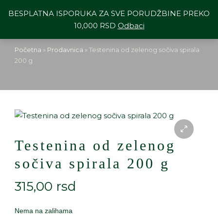
BESPLATNA ISPORUKA ZA SVE PORUDŽBINE PREKO
10,000 RSD
Odbaci
Početna
»
Prodavnica
»
Testenina od zelenog sočiva spirala
200 g
Testenina od zelenog
sočiva spirala 200 g
315,00
rsd
Nema na zalihama