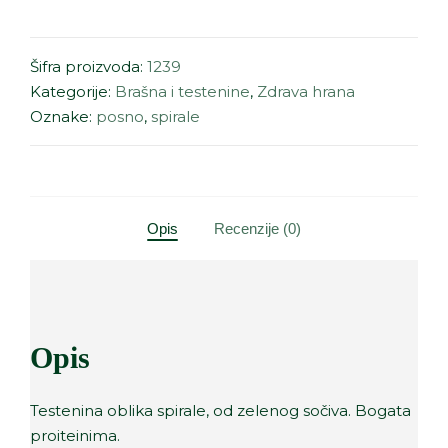
Šifra proizvoda:
1239
Kategorije:
Brašna i testenine
,
Zdrava hrana
Oznake:
posno
,
spirale
Opis
Recenzije (0)
Opis
Testenina oblika spirale, od zelenog sočiva. Bogata
proiteinima.