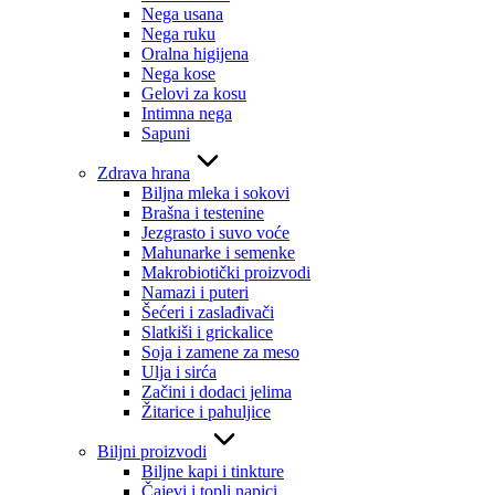
Nega usana
Nega ruku
Oralna higijena
Nega kose
Gelovi za kosu
Intimna nega
Sapuni
Zdrava hrana
Biljna mleka i sokovi
Brašna i testenine
Jezgrasto i suvo voće
Mahunarke i semenke
Makrobiotički proizvodi
Namazi i puteri
Šećeri i zaslađivači
Slatkiši i grickalice
Soja i zamene za meso
Ulja i sirća
Začini i dodaci jelima
Žitarice i pahuljice
Biljni proizvodi
Biljne kapi i tinkture
Čajevi i topli napici