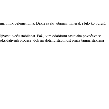
tima i mikroelementima. Dakle svaki vitamin, mineral, i bilo koji drugi
riljivost i veću stabilnost. Pažljivim odabirom sastojaka povećava se
 oksidativnih procesa, dok im dotanu stabilnost pruža tamna staklena