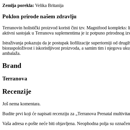
Zemlja porekla:
Velika Britanija
Poklon prirode našem zdravlju
Terranovin holistički proizvod koristi čini tzv. Magnifood kompleks: li
aktivni sastojak u Terranova suplementima je iz potpuno prirodnog iz
Istraživanja pokazuju da je postupak liofilizacije superiorniji od drug
bioraspoloživost i iskoristljivost proizvoda, a samim tim i njegova u
ambalaža.
Brand
Terranova
Recenzije
Još nema komentara.
Budite prvi koji će napisati recenziju za „Terranova Prenatal multivi
Vaša adresa e-pošte neće biti objavljena.
Neophodna polja su označe