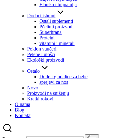
Etarska i biljna ulja
Dodaci ishrani
Ostali suplementi
Pčelinji proizvodi
Superhrana
Proteini
vitamini i minerali
Poklon vaučeri
Pelene i ulošci
Ekološki proizvodi
Ostalo
Dude i glodalice za bebe
sprejevi za nos
Novo
Proizvodi na sniženju
Kratki rokovi
O nama
Blog
Kontakt