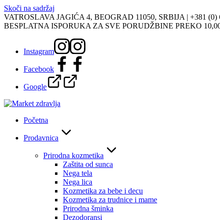
Skoči na sadržaj
VATROSLAVA JAGIĆA 4, BEOGRAD 11050, SRBIJA |
+381 (0)
BESPLATNA ISPORUKA ZA SVE PORUDŽBINE PREKO 10,0
Instagram
Facebook
Google
Početna
Prodavnica
Prirodna kozmetika
Zaštita od sunca
Nega tela
Nega lica
Kozmetika za bebe i decu
Kozmetika za trudnice i mame
Prirodna šminka
Dezodoransi