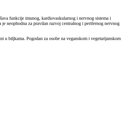
jšava funkcije imunog, kardiovaskularnog i nervnog sistema i
a je neophodna za pravilan razvoj centralnog i perifernog nervnog
isutni u biljkama. Pogodan za osobe na veganskom i vegetarijanskom