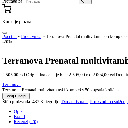
Pretraga za:
Korpa je prazna.
Početna
»
Prodavnica
»
Terranova Prenatal multivitaminski kompleks
-20%
Terranova Prenatal multivitami
2.505,00
rsd
Originalna cena je bila: 2.505,00 rsd.
2.004,00
rsd
Trenutn
Terranova
Terranova Prenatal multivitaminski kompleks 50 kapsula količina
Dodaj u korpu
Šifra proizvoda:
437
Kategorije:
Dodaci ishrani
,
Proizvodi na sniženj
Opis
Brand
Recenzije (0)