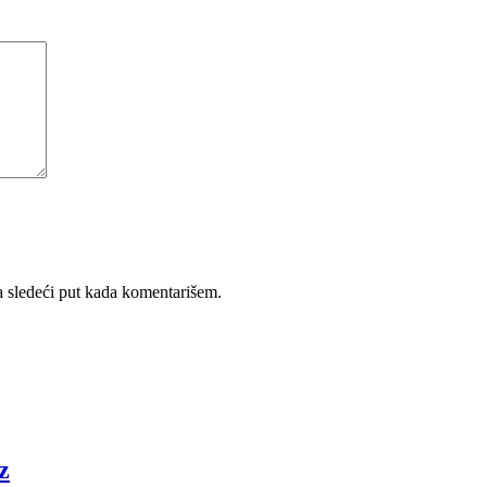
 sledeći put kada komentarišem.
z