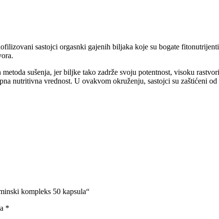
ofilizovani sastojci orgasnki gajenih biljaka koje su bogate fitonutrijen
vora.
ih metoda sušenja, jer biljke tako zadrže svoju potentnost, visoku rastvo
kupna nutritivna vrednost. U ovakvom okruženju, sastojci su zaštićeni od
taminski kompleks 50 kapsula“
na
*