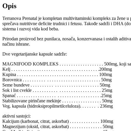
Opis
Terranova Prenatal je kompletan multivitaminski kompleks za žene u p
sprečava nutritivne deficite trudnici i fetusu. Takođe sadrži i DHA (
sistema i razvoj vida kod beba.
Prirodan proizvod bez punilaca, nosača, konzervanasa i ostalih aditiv
načinu ishrane.
Dve vegetarijanske kapsule sadrže:
MAGNIFOOD KOMPLEKS . . . . . . . . . . . . . . . . . . . 500mg, koji sa
Kelj . . . . . . . . . . . . . . . . . . . . . . . . . . . . . . . . . . . . . .200mg
Kupina . . . . . . . . . . . . . . . . . . . . . . . . . . . . . . . . . . . 100mg
Borovnica . . . . . . . . . . . . . . . . . . . . . . . . . . . . . . . . . 50mg
Seme bundeve . . . . . . . . . . . . . . . . . . . . . . . . . . . . . 50mg
Sok i list cvekle . . . . . . . . . . . . . . . . . . . . . . . . . . . . . 25mg
Spanać . . . . . . . . . . . . . . . . . . . . . . . . . . . . . . . . . . . .25mg
Stabilizovane pirinčane mekinje . . . . . . . . . . . . . . . . . 50mg
Veg. kapsula (hidroksipropilmetilceluloza). . . . . . . . 236mg
aktivni sastojci:
Kalcijum (karbonat, citrat, askorbat) . . . . . . . . . . . . . 100mg
Magnezijum (oksid, citrat, askorbat) . . . . . . . . . . . . . . 50mg