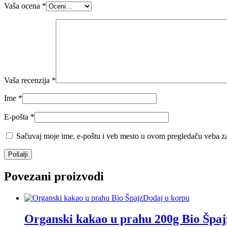
Vaša ocena
*
Vaša recenzija
*
Ime
*
E-pošta
*
Sačuvaj moje ime, e-poštu i veb mesto u ovom pregledaču veba za
Povezani proizvodi
Dodaj u korpu
Organski kakao u prahu 200g Bio Špaj