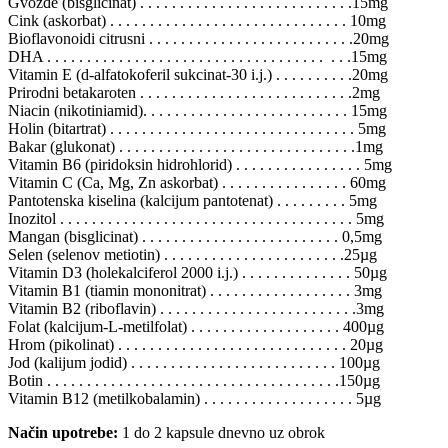
Gvožđe (bisglicinat) . . . . . . . . . . . . . . . . . . . . . . . . . . .15mg
Cink (askorbat) . . . . . . . . . . . . . . . . . . . . . . . . . . . . . . 10mg
Bioflavonoidi citrusni . . . . . . . . . . . . . . . . . . . . . . . . . .20mg
DHA . . . . . . . . . . . . . . . . . . . . . . . . . . . . . . . . . . . . . .15mg
Vitamin E (d-alfatokoferil sukcinat-30 i.j.) . . . . . . . . . .20mg
Prirodni betakaroten . . . . . . . . . . . . . . . . . . . . . . . . . . .2mg
Niacin (nikotiniamid). . . . . . . . . . . . . . . . . . . . . . . . . . 15mg
Holin (bitartrat) . . . . . . . . . . . . . . . . . . . . . . . . . . . . . . . 5mg
Bakar (glukonat) . . . . . . . . . . . . . . . . . . . . . . . . . . . . . .1mg
Vitamin B6 (piridoksin hidrohlorid) . . . . . . . . . . . . . . . . 5mg
Vitamin C (Ca, Mg, Zn askorbat) . . . . . . . . . . . . . . . . 60mg
Pantotenska kiselina (kalcijum pantotenat) . . . . . . . . . 5mg
Inozitol . . . . . . . . . . . . . . . . . . . . . . . . . . . . . . . . . . . . . 5mg
Mangan (bisglicinat) . . . . . . . . . . . . . . . . . . . . . . . . . 0,5mg
Selen (selenov metiotin) . . . . . . . . . . . . . . . . . . . . . . .25µg
Vitamin D3 (holekalciferol 2000 i.j.) . . . . . . . . . . . . . . 50µg
Vitamin B1 (tiamin mononitrat) . . . . . . . . . . . . . . . . . . 3mg
Vitamin B2 (riboflavin) . . . . . . . . . . . . . . . . . . . . . . . . .3mg
Folat (kalcijum-L-metilfolat) . . . . . . . . . . . . . . . . . . . 400µg
Hrom (pikolinat) . . . . . . . . . . . . . . . . . . . . . . . . . . . . . 20µg
Jod (kalijum jodid) . . . . . . . . . . . . . . . . . . . . . . . . . . 100µg
Botin . . . . . . . . . . . . . . . . . . . . . . . . . . . . . . . . . . . . .150µg
Vitamin B12 (metilkobalamin) . . . . . . . . . . . . . . . . . . . 5µg
Način upotrebe:
1 do 2 kapsule dnevno uz obrok