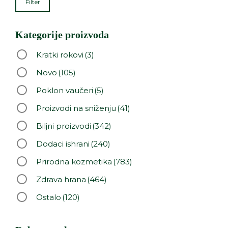
Filter
Kategorije proizvoda
Kratki rokovi
(3)
Novo
(105)
Poklon vaučeri
(5)
Proizvodi na sniženju
(41)
Biljni proizvodi
(342)
Dodaci ishrani
(240)
Prirodna kozmetika
(783)
Zdrava hrana
(464)
Ostalo
(120)