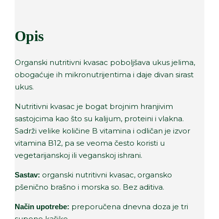
Opis
Organski nutritivni kvasac poboljšava ukus jelima,
obogaćuje ih mikronutrijentima i daje divan sirast
ukus.
Nutritivni kvasac je bogat brojnim hranjivim
sastojcima kao što su kalijum, proteini i vlakna.
Sadrži velike količine B vitamina i odličan je izvor
vitamina B12, pa se veoma često koristi u
vegetarijanskoj ili veganskoj ishrani.
organski nutritivni kvasac, organsko
Sastav:
pšenično brašno i morska so. Bez aditiva.
preporučena dnevna doza je tri
Način upotrebe:
supene kašike.