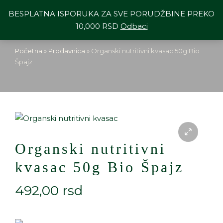
BESPLATNA ISPORUKA ZA SVE PORUDŽBINE PREKO
10,000 RSD
Odbaci
Početna
»
Prodavnica
»
Organski nutritivni kvasac 50g Bio
Špajz
Organski nutritivni
kvasac 50g Bio Špajz
492,00
rsd