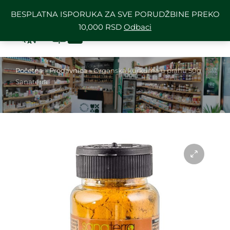
BESPLATNA ISPORUKA ZA SVE PORUDŽBINE PREKO
10,000 RSD
Odbaci
Početna
»
Prodavnica
»
Organska kurkuma u prahu 50g
Sanaterra