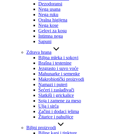
Dezodoransi
Nega usana
Nega ruku
Oralna higijena
Nega kose
Gelovi za kosu
Intimna nega
Sapuni
Zdrava hrana
Biljna mleka i sokovi
Brašna i testenine
Jezgrasto i suvo voće
Mahunarke i semenke
Makrobiotički proizvodi
Namazi i puteri
Šećeri i zaslađivači
Slatkiši i grickalice
Soja i zamene za meso
Ulja i sirća
Začini i dodaci jelima
Žitarice i pahuljice
Biljni proizvodi
Biljne kapi i tinkture