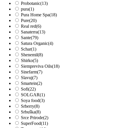
Probotanic
(13)
pura
(1)
Pura Home Spa
(18)
Pure
(20)
Real red
(6)
Sanaterra
(13)
Sante
(79)
Satura Organic
(4)
Schar
(1)
Shenemil
(8)
Shirko
(5)
Siempreviva Oils
(18)
Sinefarm
(7)
Slavuj
(7)
Smartein
(2)
Sofi
(22)
SOLGAR
(1)
Soya food
(3)
Srberry
(8)
Srbuška
(8)
Srce Prirode
(2)
SuperFood
(11)