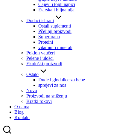
Čajevi i topli napici
Etarska i biljna ulja
Dodaci ishrani
Ostali suplementi
Pčelinji proizvodi
Superhrana
Proteini
vitamini i minerali
Poklon vaučeri
Pelene i ulošci
Ekološki proizvodi
Ostalo
Dude i glodalice za bebe
sprejevi za nos
Novo
Proizvodi na sniženju
Kratki rokovi
O nama
Blog
Kontakt