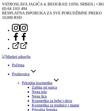
Skoči
VATROSLAVA JAGIĆA 4, BEOGRAD 11050, SRBIJA |
+381
na
(0) 64 1101 494
sadržaj
BESPLATNA ISPORUKA ZA SVE PORUDŽBINE PREKO
10,000 RSD
Instagram
Facebook
Google
Početna
Prodavnica
Prirodna kozmetika
Zaštita od sunca
Nega tela
Nega lica
Kozmetika za bebe i decu
Kozmetika za trudnice i mame
Prirodna šminka