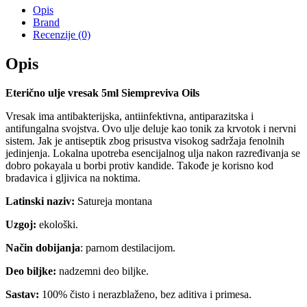
Oils
Opis
količina
Brand
Recenzije (0)
Opis
Eterično ulje vresak 5ml Siempreviva Oils
Vresak ima antibakterijska, antiinfektivna, antiparazitska i
antifungalna svojstva. Ovo ulje deluje kao tonik za krvotok i nervni
sistem. Jak je antiseptik zbog prisustva visokog sadržaja fenolnih
jedinjenja. Lokalna upotreba esencijalnog ulja nakon razređivanja se
dobro pokayala u borbi protiv kandide. Takođe je korisno kod
bradavica i gljivica na noktima.
Latinski naziv:
Satureja montana
Uzgoj:
ekološki.
Način dobijanja
: parnom destilacijom.
Deo biljke:
nadzemni deo biljke.
Sastav:
100% čisto i nerazblaženo, bez aditiva i primesa.