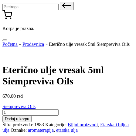
Pretraga
za:
Korpa je prazna.
Početna
»
Prodavnica
»
Eterično ulje vresak 5ml Siempreviva Oils
Eterično ulje vresak 5ml
Siempreviva Oils
670,00
rsd
Siempreviva Oils
Eterično
ulje
Dodaj u korpu
vresak
Šifra proizvoda:
1883
Kategorije:
Biljni proizvodi
,
Etarska i biljna
5ml
ulja
Oznake:
aromaterapija
,
etarska ulja
Siempreviva