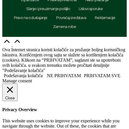
Slanje i preuzimanje pošiljki
Uslovi isporuke
Pravo na odustajanje
Povraćaj sredstava
Reklamacije
Zamena robe
Idi
na
vrh
Ova Internet stranica koristi kolačiće za pružanje boljeg korisničkog
iskustva. Korišćenjem ovog sajta se slažete sa korištenjem kolačića
(cookies). Klikom na “PRIHVATAM”, saglasni ste sa upotrebom
svih kolačića. u svakom trenutku možete pročitati detaljnije
"Podešavanje kolačića"
Podešavanja kolačića
NE PRIHVATAM
PRIHVATAM SVE
Manage consent
Close
Privacy Overview
This website uses cookies to improve your experience while you
navigate through the website. Out of these, the cookies that are