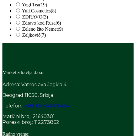
Yogi Tea
(19)
Yuli Cosmetics
(8)
ZDRAVO
(3)
Zdravo kod Rusa
(6)
Zeleno žito Nemet
(9)
Zeljković
(7)
Market zdravlja d.o.o.
Adresa: Vatroslava Jagića 4,
Beograd 11050, Srbija
Telefon:
+381 (0) 64 1101 494
Matični broj: 21640301
Poreski broj.: 112273862
Radno vreme: