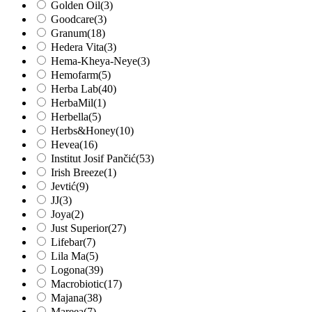
Golden Oil
(3)
Goodcare
(3)
Granum
(18)
Hedera Vita
(3)
Hema-Kheya-Neye
(3)
Hemofarm
(5)
Herba Lab
(40)
HerbaMil
(1)
Herbella
(5)
Herbs&Honey
(10)
Hevea
(16)
Institut Josif Pančić
(53)
Irish Breeze
(1)
Jevtić
(9)
JJ
(3)
Joya
(2)
Just Superior
(27)
Lifebar
(7)
Lila Ma
(5)
Logona
(39)
Macrobiotic
(17)
Majana
(38)
Mareea
(7)