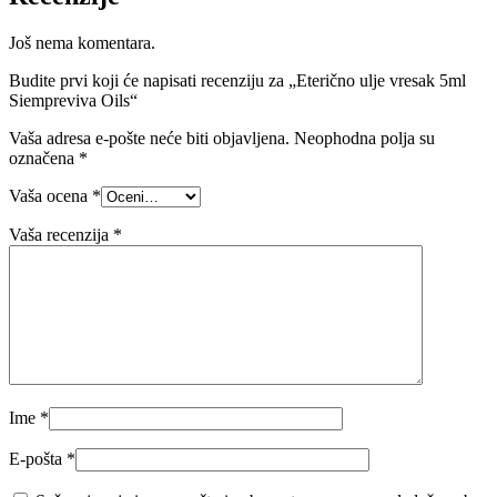
Još nema komentara.
Budite prvi koji će napisati recenziju za „Eterično ulje vresak 5ml
Siempreviva Oils“
Vaša adresa e-pošte neće biti objavljena.
Neophodna polja su
označena
*
Vaša ocena
*
Vaša recenzija
*
Ime
*
E-pošta
*