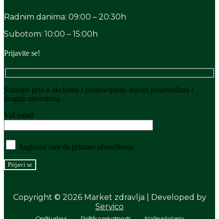
Radnim danima: 09:00 – 20:30h
Subotom: 10:00 – 15:00h
Prijavite se!
Saznajte prvi o akcijama i promocijama, novim proizvodima i
drugim novostima.
Vaš email
Saglasan sam da primam obaveštenja
Copyright © 2026 Market zdravlja | Developed by
Servico
Opšti uslovi
Politika privatnosti
Način plaćanja