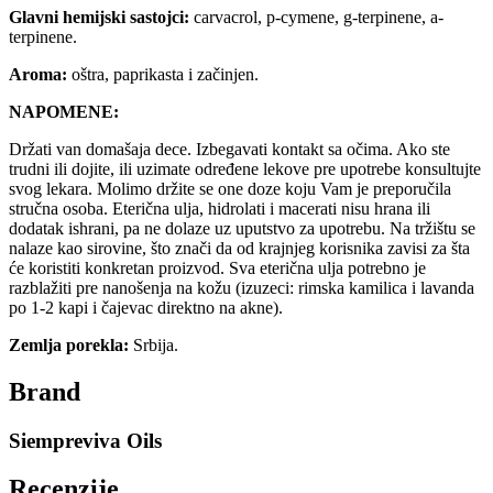
Glavni hemijski sastojci:
carvacrol, p-cymene, g-terpinene, a-
terpinene.
Aroma:
oštra, paprikasta i začinjen.
NAPOMENE:
Držati van domašaja dece. Izbegavati kontakt sa očima. Ako ste
trudni ili dojite, ili uzimate određene lekove pre upotrebe konsultujte
svog lekara. Molimo držite se one doze koju Vam je preporučila
stručna osoba. Eterična ulja, hidrolati i macerati nisu hrana ili
dodatak ishrani, pa ne dolaze uz uputstvo za upotrebu. Na tržištu se
nalaze kao sirovine, što znači da od krajnjeg korisnika zavisi za šta
će koristiti konkretan proizvod. Sva eterična ulja potrebno je
razblažiti pre nanošenja na kožu (izuzeci: rimska kamilica i lavanda
po 1-2 kapi i čajevac direktno na akne).
Zemlja porekla:
Srbija.
Brand
Siempreviva Oils
Recenzije