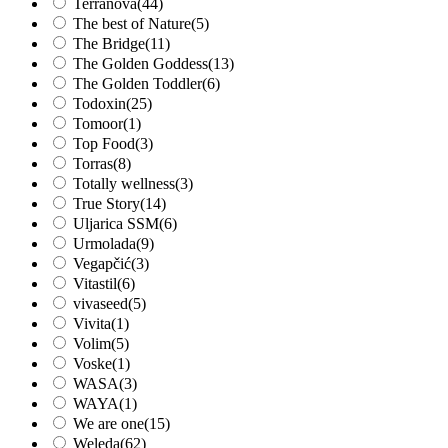
Terranova
(44)
The best of Nature
(5)
The Bridge
(11)
The Golden Goddess
(13)
The Golden Toddler
(6)
Todoxin
(25)
Tomoor
(1)
Top Food
(3)
Torras
(8)
Totally wellness
(3)
True Story
(14)
Uljarica SSM
(6)
Urmolada
(9)
Vegapčić
(3)
Vitastil
(6)
vivaseed
(5)
Vivita
(1)
Volim
(5)
Voske
(1)
WASA
(3)
WAYA
(1)
We are one
(15)
Weleda
(62)