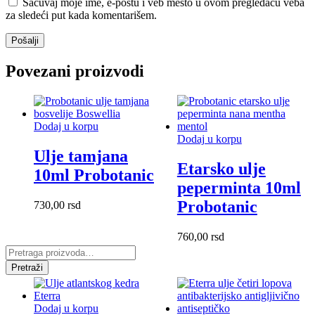
Sačuvaj moje ime, e-poštu i veb mesto u ovom pregledaču veba
za sledeći put kada komentarišem.
Povezani proizvodi
Dodaj u korpu
Dodaj u korpu
Ulje tamjana
Etarsko ulje
10ml Probotanic
peperminta 10ml
Probotanic
730,00
rsd
760,00
rsd
Pretraga
za:
Pretraži
Dodaj u korpu