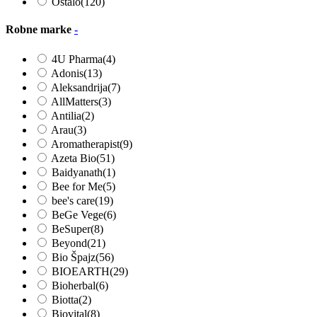
Ostalo
(120)
Robne marke
-
4U Pharma
(4)
Adonis
(13)
Aleksandrija
(7)
AllMatters
(3)
Antilia
(2)
Arau
(3)
Aromatherapist
(9)
Azeta Bio
(51)
Baidyanath
(1)
Bee for Me
(5)
bee's care
(19)
BeGe Vege
(6)
BeSuper
(8)
Beyond
(21)
Bio Špajz
(56)
BIOEARTH
(29)
Bioherbal
(6)
Biotta
(2)
Biovital
(8)