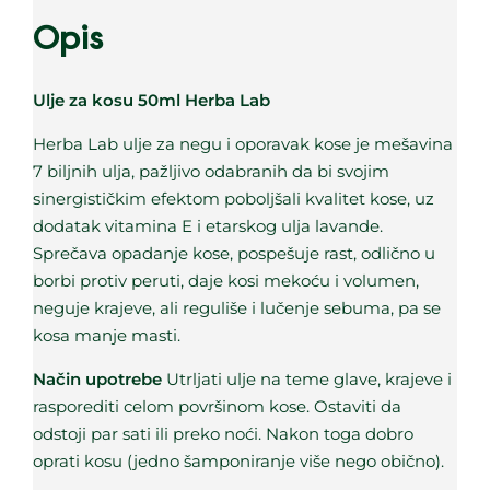
Opis
Ulje za kosu 50ml Herba Lab
Herba Lab ulje za negu i oporavak kose je mešavina
7 biljnih ulja, pažljivo odabranih da bi svojim
sinergističkim efektom poboljšali kvalitet kose, uz
dodatak vitamina E i etarskog ulja lavande.
Sprečava opadanje kose, pospešuje rast, odlično u
borbi protiv peruti, daje kosi mekoću i volumen,
neguje krajeve, ali reguliše i lučenje sebuma, pa se
kosa manje masti.
Način upotrebe
U
trljati ulje na teme glave, krajeve i
rasporediti celom površinom kose. Ostaviti da
odstoji par sati ili preko noći. Nakon toga dobro
oprati kosu (jedno šamponiranje više nego obično).