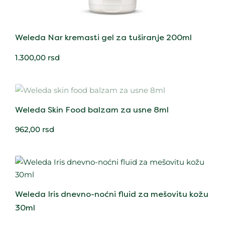
Weleda Nar kremasti gel za tuširanje 200ml
1.300,00
rsd
Weleda Skin Food balzam za usne 8ml
962,00
rsd
Weleda Iris dnevno-noćni fluid za mešovitu kožu
30ml