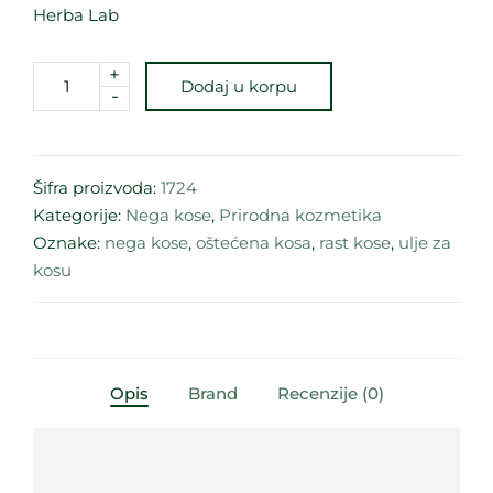
Herba Lab
+
Dodaj u korpu
-
Šifra proizvoda:
1724
Kategorije:
Nega kose
,
Prirodna kozmetika
Oznake:
nega kose
,
oštećena kosa
,
rast kose
,
ulje za
kosu
Opis
Brand
Recenzije (0)