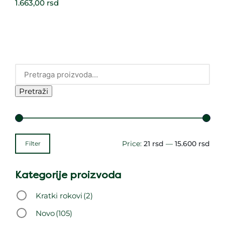
1.663,00
rsd
Pretraži
Price:
21 rsd
—
15.600 rsd
Filter
Kategorije proizvoda
Kratki rokovi
(2)
Novo
(105)