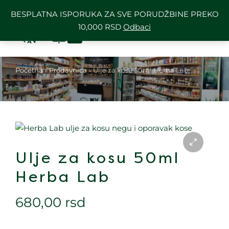
BESPLATNA ISPORUKA ZA SVE PORUDŽBINE PREKO
10,000 RSD
Odbaci
Početna
»
Prodavnica
»
Ulje za kosu 50ml Herba Lab
Ulje za kosu 50ml
Herba Lab
680,00
rsd