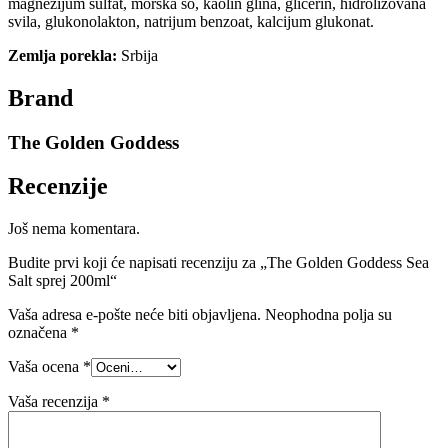
magnezijum sulfat, morska so, kaolin glina, glicerin, hidrolizovana
svila, glukonolakton, natrijum benzoat, kalcijum glukonat.
Zemlja porekla:
Srbija
Brand
The Golden Goddess
Recenzije
Još nema komentara.
Budite prvi koji će napisati recenziju za „The Golden Goddess Sea
Salt sprej 200ml“
Vaša adresa e-pošte neće biti objavljena.
Neophodna polja su
označena
*
Vaša ocena
*
Vaša recenzija
*