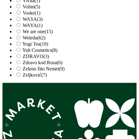
Vivita
(1)
Volim
(5)
Voske
(1)
WASA
(3)
WAYA
(1)
We are one
(15)
Weleda
(62)
Yogi Tea
(19)
Yuli Cosmetics
(8)
ZDRAVO
(3)
Zdravo kod Rusa
(6)
Zeleno žito Nemet
(9)
Zeljković
(7)