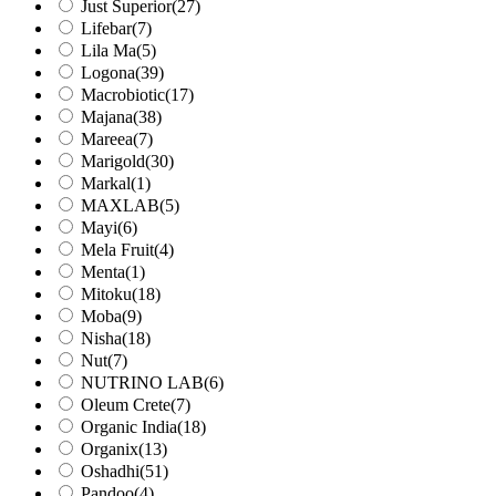
Just Superior
(27)
Lifebar
(7)
Lila Ma
(5)
Logona
(39)
Macrobiotic
(17)
Majana
(38)
Mareea
(7)
Marigold
(30)
Markal
(1)
MAXLAB
(5)
Mayi
(6)
Mela Fruit
(4)
Menta
(1)
Mitoku
(18)
Moba
(9)
Nisha
(18)
Nut
(7)
NUTRINO LAB
(6)
Oleum Crete
(7)
Organic India
(18)
Organix
(13)
Oshadhi
(51)
Pandoo
(4)