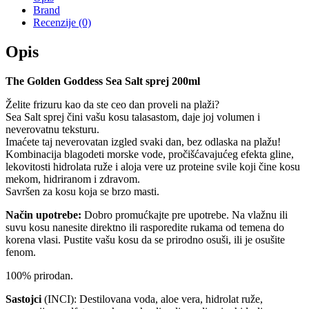
200ml
Brand
količina
Recenzije (0)
Opis
The Golden Goddess Sea Salt sprej 200ml
Želite frizuru kao da ste ceo dan proveli na plaži?
Sea Salt sprej čini vašu kosu talasastom, daje joj volumen i
neverovatnu teksturu.
Imaćete taj neverovatan izgled svaki dan, bez odlaska na plažu!
Kombinacija blagodeti morske vode, pročišćavajućeg efekta gline,
lekovitosti hidrolata ruže i aloja vere uz proteine svile koji čine kosu
mekom, hidriranom i zdravom.
Savršen za kosu koja se brzo masti.
Način upotrebe:
Dobro promućkajte pre upotrebe. Na vlažnu ili
suvu kosu nanesite direktno ili rasporedite rukama od temena do
korena vlasi. Pustite vašu kosu da se prirodno osuši, ili je osušite
fenom.
100% prirodan.
Sastojci
(INCI): Destilovana voda, aloe vera, hidrolat ruže,