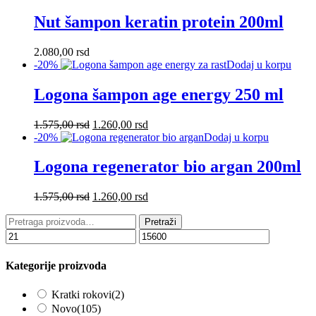
Nut šampon keratin protein 200ml
2.080,00
rsd
-20%
Dodaj u korpu
Logona šampon age energy 250 ml
Originalna
Trenutna
1.575,00
rsd
1.260,00
rsd
cena
cena
-20%
Dodaj u korpu
je
je:
bila:
1.260,00 rsd.
Logona regenerator bio argan 200ml
1.575,00 rsd.
Originalna
Trenutna
1.575,00
rsd
1.260,00
rsd
cena
cena
Pretraga
je
je:
Pretraži
za:
bila:
1.260,00 rsd.
1.575,00 rsd.
Kategorije proizvoda
Kratki rokovi
(2)
Novo
(105)