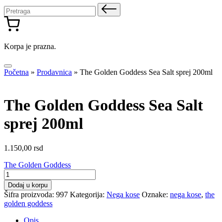
Pretraga
za:
Korpa je prazna.
Početna
»
Prodavnica
»
The Golden Goddess Sea Salt sprej 200ml
The Golden Goddess Sea Salt
sprej 200ml
1.150,00
rsd
The Golden Goddess
The
Golden
Dodaj u korpu
Goddess
Šifra proizvoda:
997
Kategorija:
Nega kose
Oznake:
nega kose
,
the
Sea
golden goddess
Salt
sprej
Opis