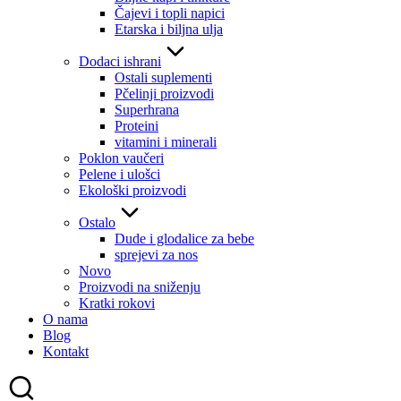
Čajevi i topli napici
Etarska i biljna ulja
Dodaci ishrani
Ostali suplementi
Pčelinji proizvodi
Superhrana
Proteini
vitamini i minerali
Poklon vaučeri
Pelene i ulošci
Ekološki proizvodi
Ostalo
Dude i glodalice za bebe
sprejevi za nos
Novo
Proizvodi na sniženju
Kratki rokovi
O nama
Blog
Kontakt