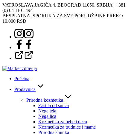
Skoči
VATROSLAVA JAGIĆA 4, BEOGRAD 11050, SRBIJA |
+381
na
(0) 64 1101 494
sadržaj
BESPLATNA ISPORUKA ZA SVE PORUDŽBINE PREKO
10,000 RSD
Instagram
Facebook
Google
Početna
Prodavnica
Prirodna kozmetika
Zaštita od sunca
Nega tela
Nega lica
Kozmetika za bebe i decu
Kozmetika za trudnice i mame
Prirodna šminka