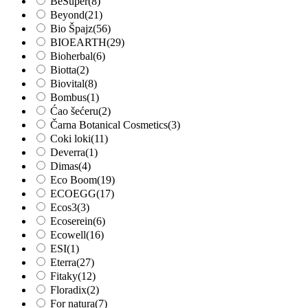
BeSuper
(8)
Beyond
(21)
Bio Špajz
(56)
BIOEARTH
(29)
Bioherbal
(6)
Biotta
(2)
Biovital
(8)
Bombus
(1)
Ćao šećeru
(2)
Čarna Botanical Cosmetics
(3)
Coki loki
(11)
Deverra
(1)
Dimas
(4)
Eco Boom
(19)
ECOEGG
(17)
Ecos3
(3)
Ecoserein
(6)
Ecowell
(16)
ESI
(1)
Eterra
(27)
Fitaky
(12)
Floradix
(2)
For natura
(7)