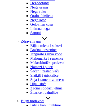
Dezodoransi
Nega usana
Nega ruku
Oralna higijena
Nega kose
Gelovi za kosu
Intimna nega
Sapuni
Zdrava hrana
Biljna mleka i sokovi
Brašna i testenine
Jezgrasto i suvo voće
Mahunarke i semenke
Makrobiotički proizvodi
Namazi i puteri
Šećeri i zaslađivači
Slatkiši i grickalice
Soja i zamene za meso
Ulja i sirća
Začini i dodaci jelima
Žitarice i pahuljice
Biljni proizvodi
Biljne kapi i tinkture