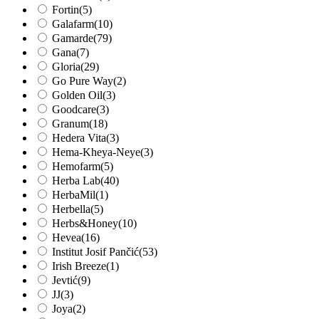
Fortin
(5)
Galafarm
(10)
Gamarde
(79)
Gana
(7)
Gloria
(29)
Go Pure Way
(2)
Golden Oil
(3)
Goodcare
(3)
Granum
(18)
Hedera Vita
(3)
Hema-Kheya-Neye
(3)
Hemofarm
(5)
Herba Lab
(40)
HerbaMil
(1)
Herbella
(5)
Herbs&Honey
(10)
Hevea
(16)
Institut Josif Pančić
(53)
Irish Breeze
(1)
Jevtić
(9)
JJ
(3)
Joya
(2)