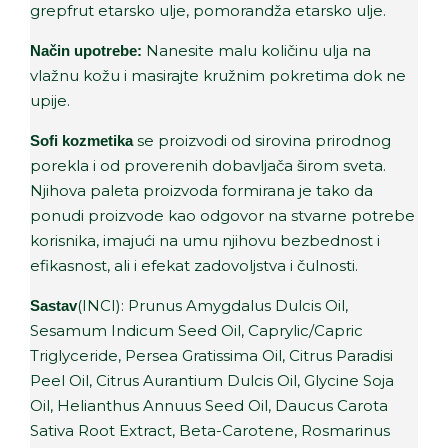
grepfrut etarsko ulje, pomorandža etarsko ulje.
Nanesite malu količinu ulja na
Način upotrebe:
vlažnu kožu i masirajte kružnim pokretima dok ne
upije.
se proizvodi od sirovina prirodnog
Sofi kozmetika
porekla i od proverenih dobavljača širom sveta.
Njihova paleta proizvoda formirana je tako da
ponudi proizvode kao odgovor na stvarne potrebe
korisnika, imajući na umu njihovu bezbednost i
efikasnost, ali i efekat zadovoljstva i čulnosti.
(INCI): Prunus Amygdalus Dulcis Oil,
Sastav
Sesamum Indicum Seed Oil, Caprylic/Capric
Triglyceride, Persea Gratissima Oil, Citrus Paradisi
Peel Oil, Citrus Aurantium Dulcis Oil, Glycine Soja
Oil, Helianthus Annuus Seed Oil, Daucus Carota
Sativa Root Extract, Beta-Carotene, Rosmarinus