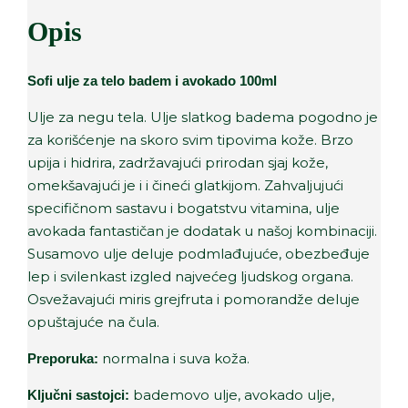
Opis
Sofi ulje za telo badem i avokado 100ml
Ulje za negu tela. Ulje slatkog badema pogodno je
za korišćenje na skoro svim tipovima kože. Brzo
upija i hidrira, zadržavajući prirodan sjaj kože,
omekšavajući je i i čineći glatkijom. Zahvaljujući
specifičnom sastavu i bogatstvu vitamina, ulje
avokada fantastičan je dodatak u našoj kombinaciji.
Susamovo ulje deluje podmlađujuće, obezbeđuje
lep i svilenkast izgled najvećeg ljudskog organa.
Osvežavajući miris grejfruta i pomorandže deluje
opuštajuće na čula.
normalna i suva koža.
Preporuka:
bademovo ulje, avokado ulje,
Ključni sastojci: