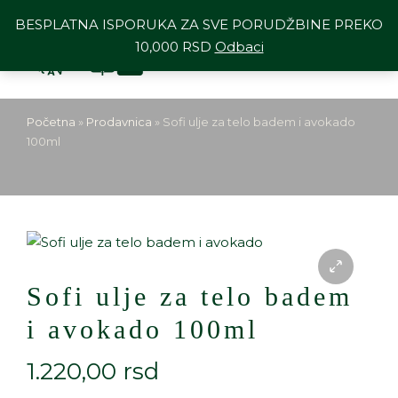
BESPLATNA ISPORUKA ZA SVE PORUDŽBINE PREKO
10,000 RSD
Odbaci
Početna
»
Prodavnica
»
Sofi ulje za telo badem i avokado
100ml
Sofi ulje za telo badem
i avokado 100ml
1.220,00
rsd