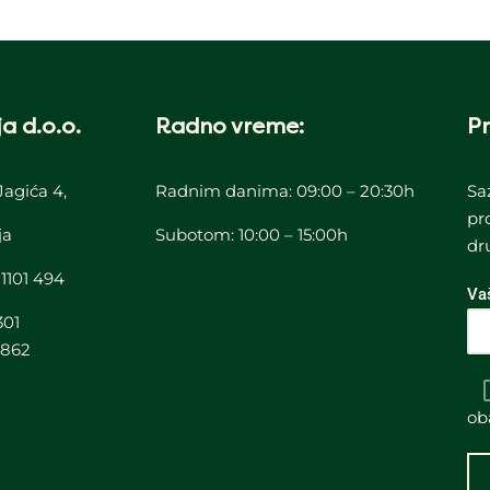
a d.o.o.
Radno vreme:
Pr
Jagića 4,
Radnim danima: 09:00 – 20:30h
Sa
pr
ja
Subotom: 10:00 – 15:00h
dr
 1101 494
Va
301
3862
ob