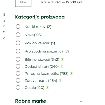
Price:
21 rsd
—
15.600 rsd
Filter
S
Kategorije proizvoda
a
n
Kratki rokovi
(2)
t
Novo
(105)
e
Poklon vaučeri
(5)
Proizvodi na sniženju
(117)
Biljni proizvodi
(342)
Dodaci ishrani
(240)
Prirodna kozmetika
(783)
Zdrava hrana
(464)
Ostalo
(120)
Robne marke
-