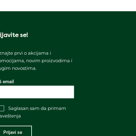
ijavite se!
znajte prvi o akcijama i
omocijama, novim proizvodima i
ugim novostima.
š email
Saglasan sam da primam
aveštenja