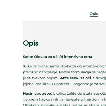
Opis
Opis
Sante Olovka za oči 01 intenzivno crna
100% prirodna Sante olovka za oči intenzivno c
precizno nanošenje. Nežna formulacija sa org
je sa svakom bojom
Sante senki za oči
, a dovo
jojobe ima široku upotrebu i pogodno je za sve t
Način upotrebe:
Ukoliko želite da istaknete oči,
gornjem kapku i / ili ga nanesite u liniji donjih 
Olovkom možete iscrtatii unutrašnju stranu don