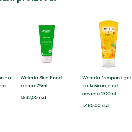
on za
Weleda Skin Food
Weleda šampon i gel
zom
krema 75ml
za tuširanje od
nevena 200ml
1.532,00
rsd
1.480,00
rsd