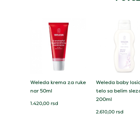
Weleda krema za ruke
Weleda baby losi
nar 50ml
telo sa belim sle
200ml
1.420,00
rsd
2.610,00
rsd