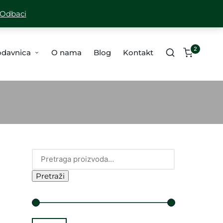
A ZA SVE PORUDŽBINE PREKO 10,000 RSD
Odbaci
2
odavnica
O nama
Blog
Kontakt
Pretraži