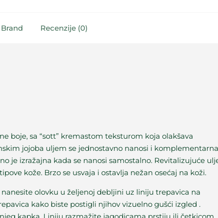
Brand
Recenzije (0)
rne boje, sa “sott” kremastom teksturom koja olakšava
anskim jojoba uljem se jednostavno nanosi i komplementarn
ljno je izražajna kada se nanosi samostalno. Revitalizujuće ulj
ipove kože. Brzo se usvaja i ostavlja nežan osećaj na koži.
 nanesite olovku u željenoj debljini uz liniju trepavica na
trepavica kako biste postigli njihov vizuelno gušći izgled .
jeg kapka. Liniju razmažite jagodicama prstiju ili četkicom