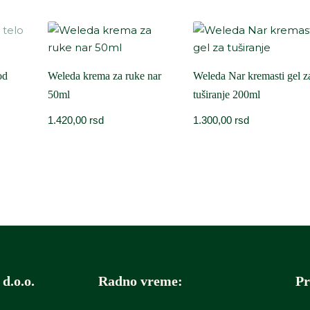
od
Weleda krema za ruke nar
Weleda Nar kremasti gel z
50ml
tuširanje 200ml
1.420,00
rsd
1.300,00
rsd
d.o.o.
Radno vreme:
Pr