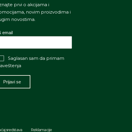
znajte prvi o akcijama i
omocijama, novim proizvodima i
ugim novostima.
š email
Saglasan sam da primam
aveštenja
ćaj sredstava
Reklamacije