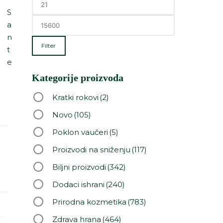
S
a
n
Filter
t
e
Kategorije proizvoda
Kratki rokovi
(2)
Novo
(105)
Poklon vaučeri
(5)
Proizvodi na sniženju
(117)
Biljni proizvodi
(342)
Dodaci ishrani
(240)
Prirodna kozmetika
(783)
Zdrava hrana
(464)