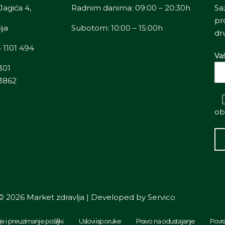
Jagića 4,
Radnim danima: 09:00 – 20:30h
Sa
pr
ija
Subotom: 10:00 – 15:00h
dr
4 1101 494
Va
301
73862
ob
© 2026 Market zdravlja | Developed by
Servico
je i preuzimanje pošiljki
Uslovi isporuke
Pravo na odustajanje
Povra