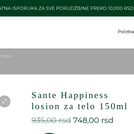
64 1101 494
BESPLATNA ISPORU
ATNA ISPORUKA ZA SVE PORUDŽBINE PREKO 10,000 RS
Početna
 150ml
Sante Happiness
losion za telo 150ml
935,00
rsd
748,00
rsd