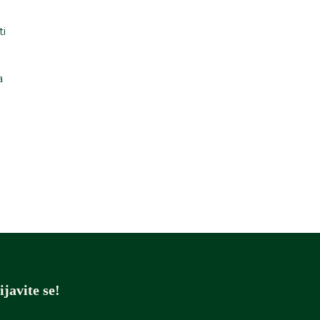
a
ijavite se!