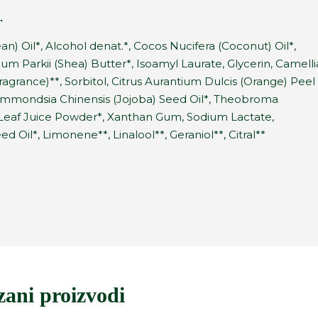
.
an) Oil*, Alcohol denat.*, Cocos Nucifera (Coconut) Oil*,
um Parkii (Shea) Butter*, Isoamyl Laurate, Glycerin, Camelli
ragrance)**, Sorbitol, Citrus Aurantium Dulcis (Orange) Peel
, Simmondsia Chinensis (Jojoba) Seed Oil*, Theobroma
 Leaf Juice Powder*, Xanthan Gum, Sodium Lactate,
 Oil*, Limonene**, Linalool**, Geraniol**, Citral**
zani proizvodi