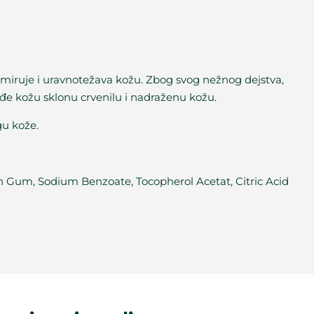
 umiruje i uravnotežava kožu. Zbog svog nežnog dejstva,
ođe kožu sklonu crvenilu i nadraženu kožu.
gu kože.
n Gum, Sodium Benzoate, Tocopherol Acetat, Citric Acid