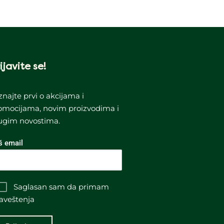
ijavite se!
znajte prvi o akcijama i
omocijama, novim proizvodima i
ugim novostima.
š email
Saglasan sam da primam
aveštenja