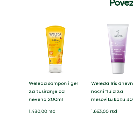
Povez
Weleda šampon i gel
Weleda Iris dnev
za tuširanje od
noćni fluid za
nevena 200ml
mešovitu kožu 3
1.480,00
rsd
1.663,00
rsd