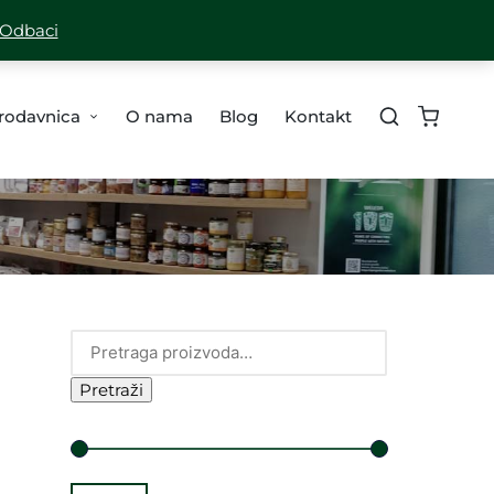
A ZA SVE PORUDŽBINE PREKO 10,000 RSD
Odbaci
rodavnica
O nama
Blog
Kontakt
Pretraži