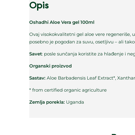
Opis
Oshadhi Aloe Vera gel 100ml
Ovaj visokokvalitetni gel aloe vere regeneriše,
posebno je pogodan za suvu, osetljivu – ali tak
Savet
: posle sunčanja koristite za hlađenje i ne
Organski proizvod
Sastav:
Aloe Barbadensis Leaf Extract*, Xantha
* from certified organic agriculture
Zemlja porekla:
Uganda