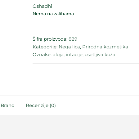
Oshadhi
Nema na zalihama
Šifra proizvoda:
829
Kategorije:
Nega lica
,
Prirodna kozmetika
Oznake:
aloja
,
iritacije
,
osetljiva koža
Brand
Recenzije (0)