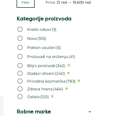
Price:
21 rsd
—
15.600 rsd
Filter
Kategorije proizvoda
Kratki rokovi
(3)
Novo
(105)
Poklon vaučeri
(5)
Proizvodi na sniženju
(41)
Biljni proizvodi
(342)
Dodaci ishrani
(240)
Prirodna kozmetika
(783)
Zdrava hrana
(464)
Ostalo
(120)
Robne marke
-