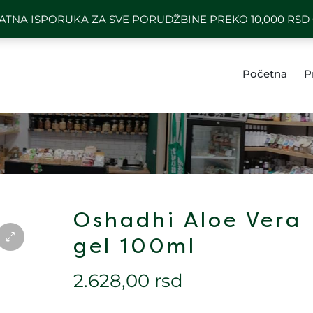
) 64 1101 494
BESPLATNA ISPORUK
ATNA ISPORUKA ZA SVE PORUDŽBINE PREKO 10,000 RSD
Početna
P
Oshadhi Aloe Vera
gel 100ml
2.628,00
rsd