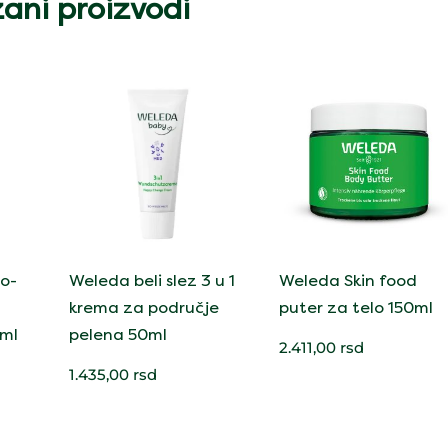
ani proizvodi
no-
Weleda beli slez 3 u 1
Weleda Skin food
krema za područje
puter za telo 150ml
0ml
pelena 50ml
2.411,00
rsd
1.435,00
rsd