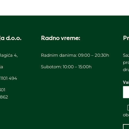
a d.o.o.
Radno vreme:
Pr
Jagića 4,
Radnim danima: 09:00 – 20:30h
Sa
pr
ja
Subotom: 10:00 – 15:00h
dr
 1101 494
Va
301
3862
ob