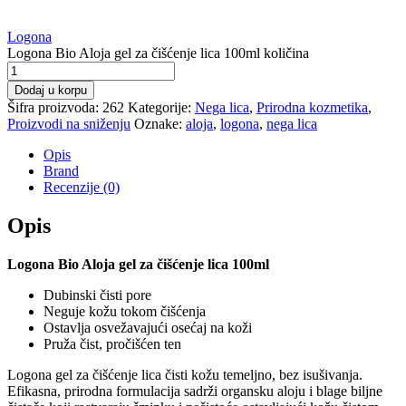
Logona
Logona Bio Aloja gel za čišćenje lica 100ml količina
Dodaj u korpu
Šifra proizvoda:
262
Kategorije:
Nega lica
,
Prirodna kozmetika
,
Proizvodi na sniženju
Oznake:
aloja
,
logona
,
nega lica
Opis
Brand
Recenzije (0)
Opis
Logona Bio Aloja gel za čišćenje lica 100ml
Dubinski čisti pore
Neguje kožu tokom čišćenja
Ostavlja osvežavajući osećaj na koži
Pruža čist, pročišćen ten
Logona gel za čišćenje lica čisti kožu temeljno, bez isušivanja.
Efikasna, prirodna formulacija sadrži organsku aloju i blage biljne