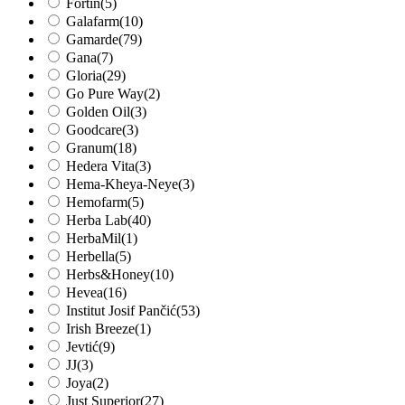
Fortin
(5)
Galafarm
(10)
Gamarde
(79)
Gana
(7)
Gloria
(29)
Go Pure Way
(2)
Golden Oil
(3)
Goodcare
(3)
Granum
(18)
Hedera Vita
(3)
Hema-Kheya-Neye
(3)
Hemofarm
(5)
Herba Lab
(40)
HerbaMil
(1)
Herbella
(5)
Herbs&Honey
(10)
Hevea
(16)
Institut Josif Pančić
(53)
Irish Breeze
(1)
Jevtić
(9)
JJ
(3)
Joya
(2)
Just Superior
(27)