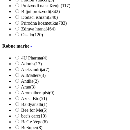
Proizvodi na sniženju
(117)
Biljni proizvodi
(342)
Dodaci ishrani
(240)
Prirodna kozmetika
(783)
Zdrava hrana
(464)
Ostalo
(120)
Robne marke
-
4U Pharma
(4)
Adonis
(13)
Aleksandrija
(7)
AllMatters
(3)
Antilia
(2)
Arau
(3)
Aromatherapist
(9)
Azeta Bio
(51)
Baidyanath
(1)
Bee for Me
(5)
bee's care
(19)
BeGe Vege
(6)
BeSuper
(8)