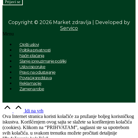
Copyright © 2026 Market zdravlja | Developed by
Servico
Menu
Opšti uslovi
Politika privatnosti
Način plaćanja
Slanje i preuzimanje pošiljki
Uslovi isporuke
Pravo na odustajanje
Povraćaj sredstava
Reklamacije
Zamena robe
Idi na vrh
Ova Internet stranica koristi kolačiće za pružanje boljeg korisničkog
iskustva. Korišćenjem ovog sajta se slažete sa korištenjem kolačića
(cookies). Klikom na “PRIHVATAM”, saglasni ste sa upotrebom
svih kolačića. u svakom trenutku možete pročitati detaljnije