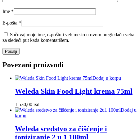
Ime
*
E-pošta
*
Sačuvaj moje ime, e-poštu i veb mesto u ovom pregledaču veba
za sledeći put kada komentarišem.
Povezani proizvodi
Dodaj u korpu
Weleda Skin Food Light krema 75ml
1.530,00
rsd
Dodaj u
korpu
Weleda sredstvo za čišćenje i
toniziranje 2 u 1 100ml