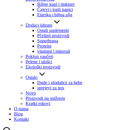
Biljne kapi i tinkture
Čajevi i topli napici
Etarska i biljna ulja
Dodaci ishrani
Ostali suplementi
Pčelinji proizvodi
Superhrana
Proteini
vitamini i minerali
Poklon vaučeri
Pelene i ulošci
Ekološki proizvodi
Ostalo
Dude i glodalice za bebe
sprejevi za nos
Novo
Proizvodi na sniženju
Kratki rokovi
O nama
Blog
Kontakt