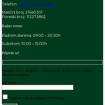
Telefon:
+381 (0) 64 1101 494
Matični broj: 21640301
Poreski broj.: 112273862
Radno vreme:
Radnim danima: 09:00 – 20:30h
Subotom: 10:00 – 15:00h
Prijavite se!
Saznajte prvi o akcijama i promocijama, novim proizvodima i
drugim novostima.
Vaš email
Saglasan sam da primam obaveštenja