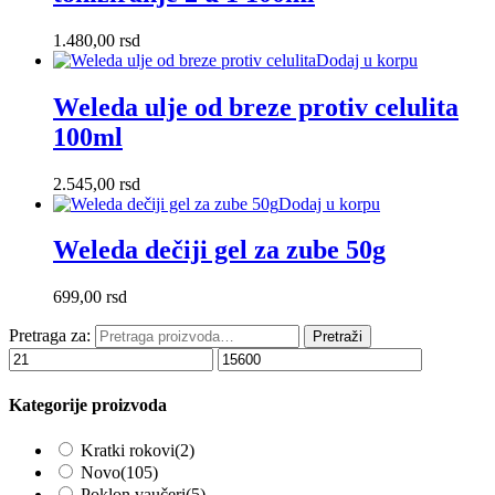
1.480,00
rsd
Dodaj u korpu
Weleda ulje od breze protiv celulita
100ml
2.545,00
rsd
Dodaj u korpu
Weleda dečiji gel za zube 50g
699,00
rsd
Pretraga za:
Pretraži
Kategorije proizvoda
Kratki rokovi
(2)
Novo
(105)
Poklon vaučeri
(5)