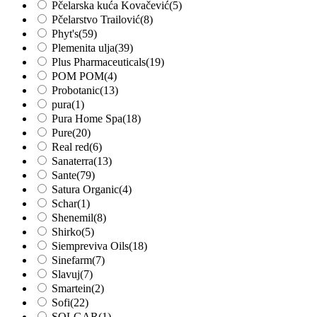
Pčelarska kuća Kovačević
(5)
Pčelarstvo Trailović
(8)
Phyt's
(59)
Plemenita ulja
(39)
Plus Pharmaceuticals
(19)
POM POM
(4)
Probotanic
(13)
pura
(1)
Pura Home Spa
(18)
Pure
(20)
Real red
(6)
Sanaterra
(13)
Sante
(79)
Satura Organic
(4)
Schar
(1)
Shenemil
(8)
Shirko
(5)
Siempreviva Oils
(18)
Sinefarm
(7)
Slavuj
(7)
Smartein
(2)
Sofi
(22)
SOLGAR
(1)