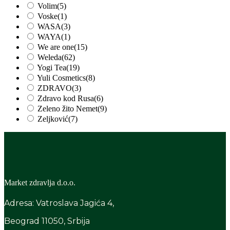
Volim
(5)
Voske
(1)
WASA
(3)
WAYA
(1)
We are one
(15)
Weleda
(62)
Yogi Tea
(19)
Yuli Cosmetics
(8)
ZDRAVO
(3)
Zdravo kod Rusa
(6)
Zeleno žito Nemet
(9)
Zeljković
(7)
Market zdravlja d.o.o.
Adresa: Vatroslava Jagića 4,
Beograd 11050, Srbija