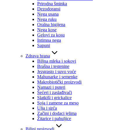
Prirodna šminka
Dezodoransi
Nega usana
Nega ruku
Oralna higijena
Nega kose
Gelovi za kosu
Intimna nega
Sapuni
Zdrava hrana
Biljna mleka i sokovi
Brašna i testenine
Jezgrasto i suvo voće
Mahunarke i semenke
Makrobiotički proizvodi
Namazi i puteri
Šećeri i zaslađivači
Slatkiši i grickalice
Soja i zamene za meso
Ulja i sirća
Začini i dodaci jelima
Žitarice i pahuljice
Biljni proizvodi