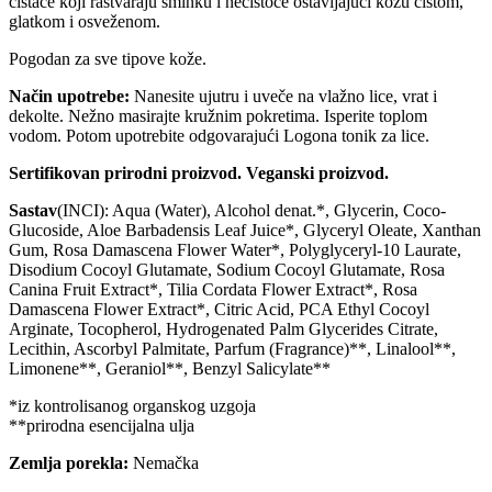
čistače koji rastvaraju šminku i nečistoće ostavljajući kožu čistom,
glatkom i osveženom.
Pogodan za sve tipove kože.
Način upotrebe:
Nanesite ujutru i uveče na vlažno lice, vrat i
dekolte. Nežno masirajte kružnim pokretima. Isperite toplom
vodom. Potom upotrebite odgovarajući Logona tonik za lice.
Sertifikovan prirodni proizvod. Veganski proizvod.
Sastav
(INCI): Aqua (Water), Alcohol denat.*, Glycerin, Coco-
Glucoside, Aloe Barbadensis Leaf Juice*, Glyceryl Oleate, Xanthan
Gum, Rosa Damascena Flower Water*, Polyglyceryl-10 Laurate,
Disodium Cocoyl Glutamate, Sodium Cocoyl Glutamate, Rosa
Canina Fruit Extract*, Tilia Cordata Flower Extract*, Rosa
Damascena Flower Extract*, Citric Acid, PCA Ethyl Cocoyl
Arginate, Tocopherol, Hydrogenated Palm Glycerides Citrate,
Lecithin, Ascorbyl Palmitate, Parfum (Fragrance)**, Linalool**,
Limonene**, Geraniol**, Benzyl Salicylate**
*iz kontrolisanog organskog uzgoja
**prirodna esencijalna ulja
Zemlja porekla:
Nemačka