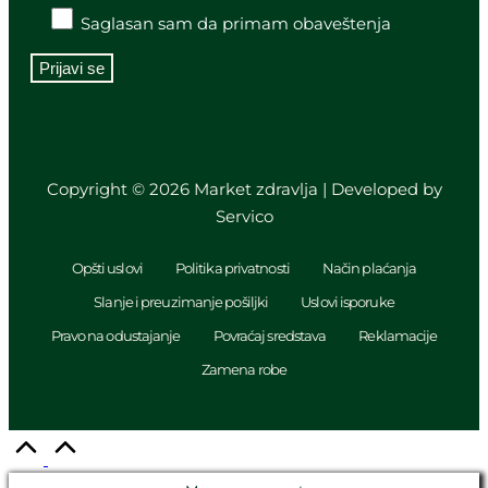
Saglasan sam da primam obaveštenja
Copyright © 2026 Market zdravlja | Developed by
Servico
Opšti uslovi
Politika privatnosti
Način plaćanja
Slanje i preuzimanje pošiljki
Uslovi isporuke
Pravo na odustajanje
Povraćaj sredstava
Reklamacije
Zamena robe