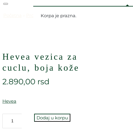
Početna
»
Prodavnica
»
Hevea vezica za cuclu, boja kože
Korpa je prazna.
Hevea vezica za
cuclu, boja kože
2.890,00
rsd
Hevea
Dodaj u korpu