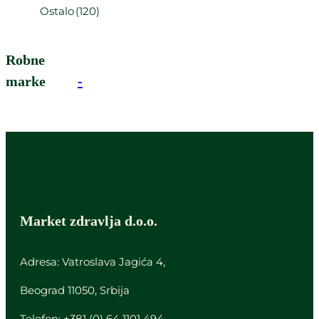
Ostalo
(120)
Robne
marke
-
Market zdravlja d.o.o.
Adresa: Vatroslava Jagića 4,
Beograd 11050, Srbija
Telefon:
+381 (0) 64 1101 494