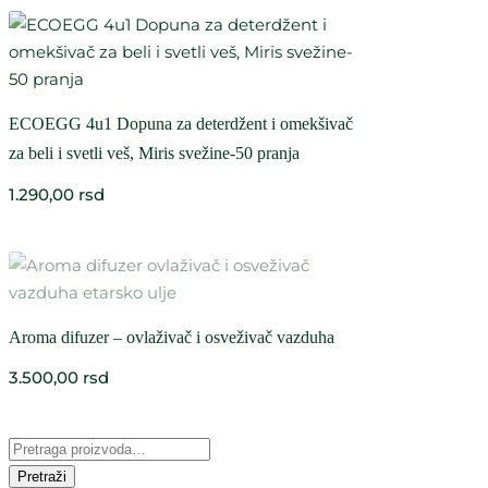
ECOEGG 4u1 Dopuna za deterdžent i omekšivač
za beli i svetli veš, Miris svežine-50 pranja
1.290,00
rsd
Aroma difuzer – ovlaživač i osveživač vazduha
3.500,00
rsd
Pretraži