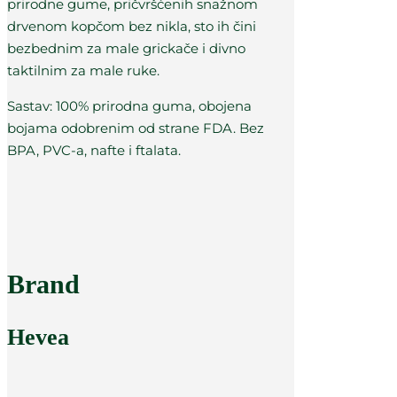
prirodne gume, pričvršćenih snažnom
drvenom kopčom bez nikla, sto ih čini
bezbednim za male grickače i divno
taktilnim za male ruke.
Sastav: 100% prirodna guma, obojena
bojama odobrenim od strane FDA. Bez
BPA, PVC-a, nafte i ftalata.
Brand
Hevea