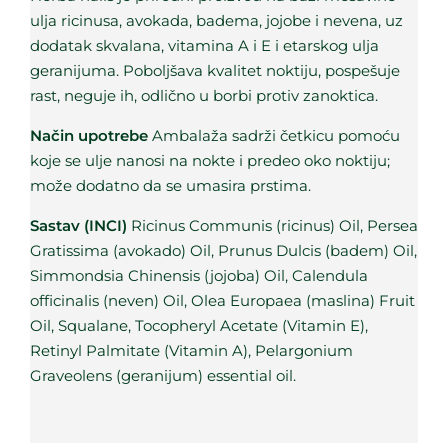
ulja ricinusa, avokada, badema, jojobe i nevena, uz
dodatak skvalana, vitamina A i E i etarskog ulja
geranijuma. Poboljšava kvalitet noktiju, pospešuje
rast, neguje ih, odlično u borbi protiv zanoktica.
Način upotrebe
Ambalaža sadrži četkicu pomoću
koje se ulje nanosi na nokte i predeo oko noktiju;
može dodatno da se umasira prstima.
Sastav (INCI)
Ricinus Communis (ricinus) Oil, Persea
Gratissima (avokado) Oil, Prunus Dulcis (badem) Oil,
Simmondsia Chinensis (jojoba) Oil, Calendula
officinalis (neven) Oil, Olea Europaea (maslina) Fruit
Oil, Squalane, Tocopheryl Acetate (Vitamin E),
Retinyl Palmitate (Vitamin A), Pelargonium
Graveolens (geranijum) essential oil.