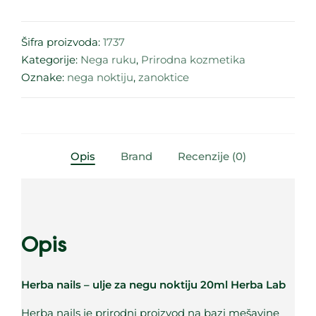
Šifra proizvoda:
1737
Kategorije:
Nega ruku
,
Prirodna kozmetika
Oznake:
nega noktiju
,
zanoktice
Opis
Brand
Recenzije (0)
Opis
Herba nails – ulje za negu noktiju 20ml Herba Lab
Herba nails je prirodni proizvod na bazi mešavine