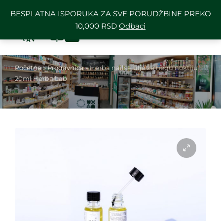
BESPLATNA ISPORUKA ZA SVE PORUDŽBINE PREKO
10,000 RSD
Odbaci
Početna
»
Prodavnica
»
Herba nails – ulje za negu noktiju
20ml Herba Lab