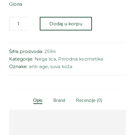
Gloria
Dodaj u korpu
Šifra proizvoda:
2594
Kategorije:
Nega lica
,
Prirodna kozmetika
Oznake:
anti-age
,
suva koža
Opis
Brand
Recenzije (0)