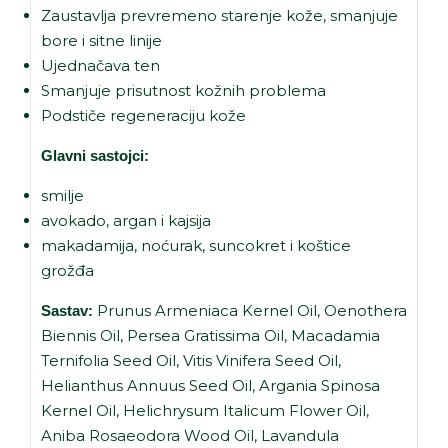
Zaustavlja prevremeno starenje kože, smanjuje
bore i sitne linije
Ujednačava ten
Smanjuje prisutnost kožnih problema
Podstiče regeneraciju kože
Glavni sastojci:
smilje
avokado, argan i kajsija
makadamija, noćurak, suncokret i koštice
grožđa
Prunus Armeniaca Kernel Oil, Oenothera
Sastav:
Biennis Oil, Persea Gratissima Oil, Macadamia
Ternifolia Seed Oil, Vitis Vinifera Seed Oil,
Helianthus Annuus Seed Oil, Argania Spinosa
Kernel Oil, Helichrysum Italicum Flower Oil,
Aniba Rosaeodora Wood Oil, Lavandula