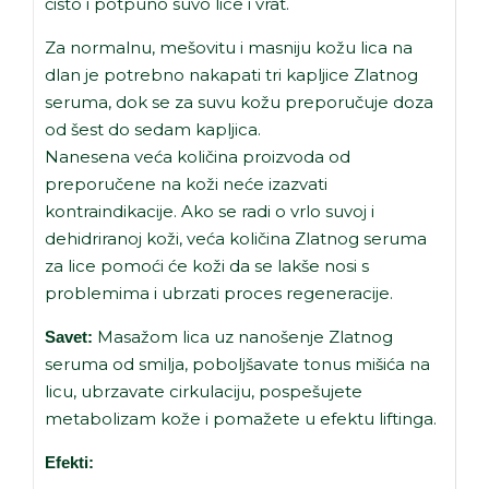
čisto i potpuno suvo lice i vrat.
Za normalnu, mešovitu i masniju kožu lica na
dlan je potrebno nakapati tri kapljice Zlatnog
seruma, dok se za suvu kožu preporučuje doza
od šest do sedam kapljica.
Nanesena veća količina proizvoda od
preporučene na koži neće izazvati
kontraindikacije. Ako se radi o vrlo suvoj i
dehidriranoj koži, veća količina Zlatnog seruma
za lice pomoći će koži da se lakše nosi s
problemima i ubrzati proces regeneracije.
Masažom lica uz nanošenje Zlatnog
Savet:
seruma od smilja, poboljšavate tonus mišića na
licu, ubrzavate cirkulaciju, pospešujete
metabolizam kože i pomažete u efektu liftinga.
Efekti: