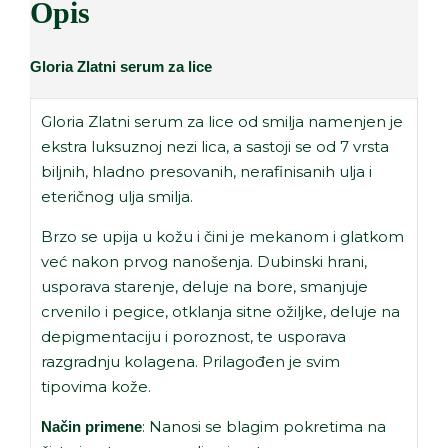
Opis
Gloria Zlatni serum za lice
Gloria Zlatni serum za lice od smilja namenjen je
ekstra luksuznoj nezi lica, a sastoji se od 7 vrsta
biljnih, hladno presovanih, nerafinisanih ulja i
eteričnog ulja smilja.
Brzo se upija u kožu i čini je mekanom i glatkom
već nakon prvog nanošenja. Dubinski hrani,
usporava starenje, deluje na bore, smanjuje
crvenilo i pegice, otklanja sitne ožiljke, deluje na
depigmentaciju i poroznost, te usporava
razgradnju kolagena. Prilagođen je svim
tipovima kože.
: Nanosi se blagim pokretima na
Način primene