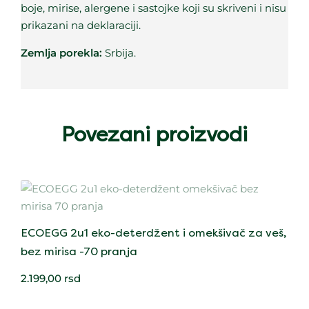
boje, mirise, alergene i sastojke koji su skriveni i nisu
prikazani na deklaraciji.
Zemlja porekla:
Srbija.
Povezani proizvodi
ECOEGG 2u1 eko-deterdžent i omekšivač za veš,
bez mirisa -70 pranja
2.199,00
rsd