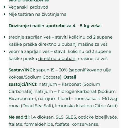
Veganski proizvod
Nije testiran na životinjama
Doziranje i način upotrebe za 4 – 5 kg veša:
srednje zaprljan veš – staviti količinu od 2 supene
kašike praška
direktno u bubanj
mašine za veš
veoma zaprljan veš – staviti količinu od 3 supene
kašike praška
direktno u bubanj
mašine za veš
Sastav/INCI:
sapun 15 – 30% (saponifikovano ulje
kokosa/Sodium Cocoate);
Ostali
sastojci/INCI:
natrijum – karbonat (Sodium
Carbonate), natrijum – hidrogenkarbonat (Sodium
Bicarbonate), natrijum hlorid – morska so iz Mrtvog
mora (Dead Sea Salt), limunska kiselina (Citric Acid).
Ne sadrži:
1,4 dioksan, SLS, SLES, opticke izbeljivače,
ftalate, formaldehide, fosfate, konzervanse,