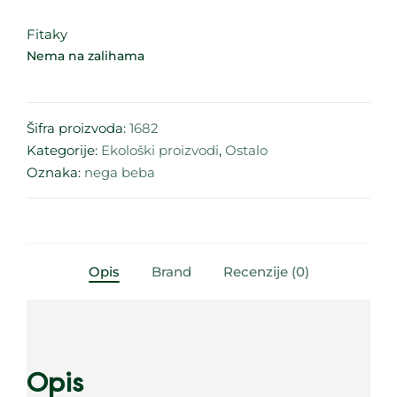
Fitaky
Nema na zalihama
Šifra proizvoda:
1682
Kategorije:
Ekološki proizvodi
,
Ostalo
Oznaka:
nega beba
Opis
Brand
Recenzije (0)
Opis