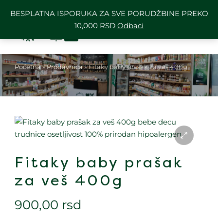
BESPLATNA ISPORUKA ZA SVE PORUDŽBINE PREKO
10,000 RSD
Odbaci
Početna
»
Prodavnica
»
Fitaky baby prašak za veš 400g
Fitaky baby prašak
za veš 400g
900,00
rsd