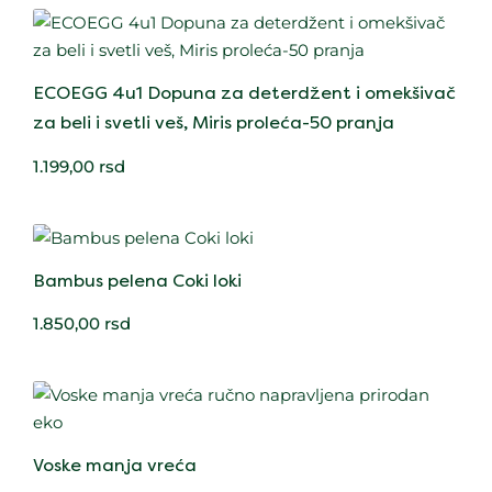
ECOEGG 4u1 Dopuna za deterdžent i omekšivač
za beli i svetli veš, Miris proleća-50 pranja
1.199,00
rsd
Bambus pelena Coki loki
1.850,00
rsd
Voske manja vreća