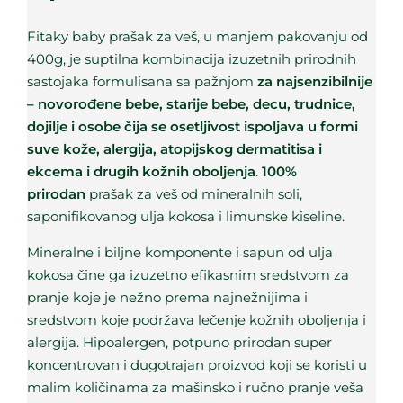
Fitaky baby prašak za veš, u manjem pakovanju od
400g, je suptilna kombinacija izuzetnih prirodnih
sastojaka formulisana sa pažnjom
za najsenzibilnije
– novorođene bebe, starije bebe, decu, trudnice,
dojilje i osobe čija se osetljivost ispoljava u formi
suve kože, alergija, atopijskog dermatitisa i
ekcema i drugih kožnih oboljenja
.
100%
prirodan
prašak za veš od mineralnih soli,
saponifikovanog ulja kokosa i limunske kiseline.
Mineralne i biljne komponente i sapun od ulja
kokosa čine ga izuzetno efikasnim sredstvom za
pranje koje je nežno prema najnežnijima i
sredstvom koje podržava lečenje kožnih oboljenja i
alergija. Hipoalergen, potpuno prirodan super
koncentrovan i dugotrajan proizvod koji se koristi u
malim količinama za mašinsko i ručno pranje veša