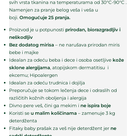
svih vrsta tkanina na temperaturama od 30°C-90°C .
Namenjen za pranje belog veša i veša u
boji.
Omogućuje 25 pranja.
Proizvod je u potpunosti
prirodan, biorazgradljiv i
neškodljiv
Bez dodatog mirisa
– ne narušava prirodan miris
bebe i majke
Idealan za odeću beba i dece i osoba osetljive
kože
sklone alergijama
, atopijskom dermatitisu i
ekcemu; Hipoalergen
Idealan za odeću trudnica i dojilja
Preporučuje se tokom lečenja dece i odraslih od
različitih kožnih oboljenja i alergija
Divno pere veš, čini ga mekim i
ne ispira boje
Koristi se
u malim količinama
– zamenuje 3 kg
deterdženta
Fitaky baby prašak za veš nije deterdžent jer
ne
sadrži deterdžente