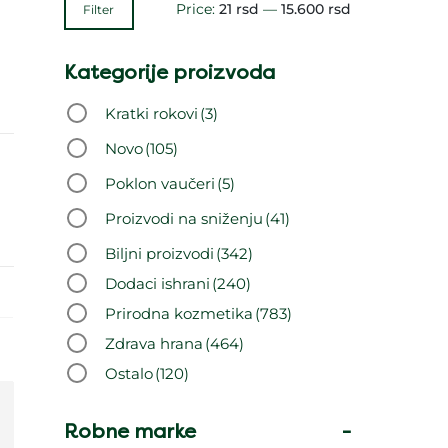
Price:
21 rsd
—
15.600 rsd
Filter
Kategorije proizvoda
Kratki rokovi
(3)
Novo
(105)
Poklon vaučeri
(5)
Proizvodi na sniženju
(41)
Biljni proizvodi
(342)
Dodaci ishrani
(240)
Prirodna kozmetika
(783)
Zdrava hrana
(464)
Ostalo
(120)
Robne marke
-