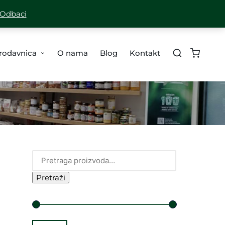
A ZA SVE PORUDŽBINE PREKO 10,000 RSD
Odbaci
rodavnica
O nama
Blog
Kontakt
Pretraži