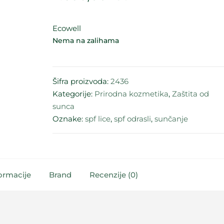
Ecowell
Nema na zalihama
Šifra proizvoda:
2436
Kategorije:
Prirodna kozmetika
,
Zaštita od
sunca
Oznake:
spf lice
,
spf odrasli
,
sunčanje
ormacije
Brand
Recenzije (0)