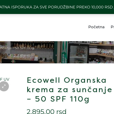
) 64 1101 494
BESPLATNA ISPORUK
ATNA ISPORUKA ZA SVE PORUDŽBINE PREKO 10,000 RSD
Početna
P
nčanje – 50 SPF 110g
Ecowell Organska
krema za sunčanje
– 50 SPF 110g
2.895,00
rsd