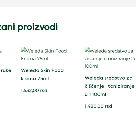
ani proizvodi
 ruke
Weleda Skin Food
Weleda sredstvo za
krema 75ml
čišćenje i toniziranje
1.532,00
rsd
u 1 100ml
1.480,00
rsd