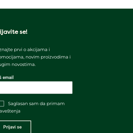
ijavite se!
znajte prvi o akcijama i
omocijama, novim proizvodima i
ugim novostima.
š email
Saglasan sam da primam
aveštenja