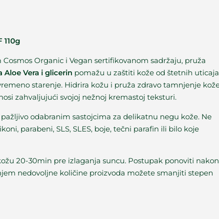
F 110g
 Cosmos Organic i Vegan sertifikovanom sadržaju, pruža
Aloe Vera i glicerin
pomažu u zaštiti kože od štetnih uticaja
evremeno starenje. Hidrira kožu i pruža zdravo tamnjenje kože
nosi zahvaljujući svojoj nežnoj kremastoj teksturi.
 pažljivo odabranim sastojcima za delikatnu negu kože. Ne
koni, parabeni, SLS, SLES, boje, tečni parafin ili bilo koje
kožu 20-30min pre izlaganja suncu. Postupak ponoviti nakon
šenjem nedovoljne količine proizvoda možete smanjiti stepen