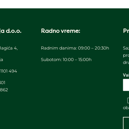
a d.o.o.
Radno vreme:
Pr
Jagića 4,
Radnim danima: 09:00 – 20:30h
Sa
pr
ja
Subotom: 10:00 – 15:00h
dr
 1101 494
Va
301
3862
ob