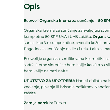
Opis
Ecowell Organska krema za sunčanje – 50 SP
Organska krema za sunčanje zahvaljujući svom
kompletnu 50 SPF UVA i UVB zaštitu.
Organska 
sunca, kao što su opekotine, crvenilo kože i pr
Pogodno za korišćenje na licu i telu. Lako se na
Ecowell je organska sertifikovana kozmetika sa
sadrži štetne sintetičke hemikalije kao što su sili
hemikalije na bazi nafte.
UPUTSTVO ZA UPOTREBU:
Naneti obilato na 
znojenja, plivanja ili brisanja peškirom. Nano
zaštite.
Zemlja porekla:
Turska