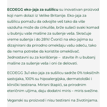
ECOEGG eko-jaja za sušilicu
su inovativan proizvod
koji nam dolazi iz Velike Britanije. Eko-jaja za
sušilicu pomažu da odvojite veš tako da više
vazduha može da cirkuliše, brže sušeći svaki komad
u bubnju vaše mašine za sušenje veša. Skraćuje
vreme sušenja i do 28%! Čvorići na eko-jajima su
dizajnirani da prirodno omekšaju vašu odeću, tako
da nema potrebe da koristite omekšivač.
Jednostavni su za korišćenje – stavite ih u bubanj
mašine za sušenje veša i oni će delovati.
ECOEGG 3u1 eko-jaja za sušilicu sadrže 0% toksičnih
sastojaka, 100% su hipoalergijska, dermatološki i
klinički testirana. Mirisni štapići, sa prirodnim
eteričnim uljima, daju dodatni miris – miris svežine.
Veganski su proizvod i nisu testirani na životinjama.