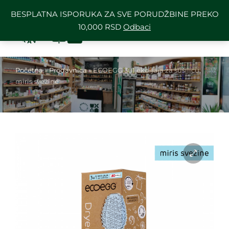
BESPLATNA ISPORUKA ZA SVE PORUDŽBINE PREKO
10,000 RSD
Odbaci
Početna
»
Prodavnica
»
ECOEGG 3u1 eko-jaja za sušilicu,
miris svežine