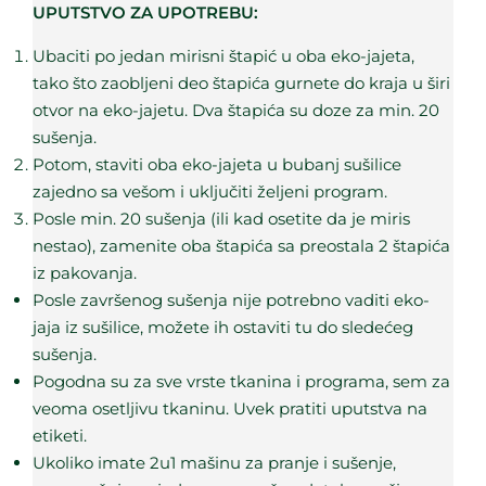
UPUTSTVO ZA UPOTREBU:
Ubaciti po jedan mirisni štapić u oba eko-jajeta,
tako što zaobljeni deo štapića gurnete do kraja u širi
otvor na eko-jajetu. Dva štapića su doze za min. 20
sušenja.
Potom, staviti oba eko-jajeta u bubanj sušilice
zajedno sa vešom i uključiti željeni program.
Posle min. 20 sušenja (ili kad osetite da je miris
nestao), zamenite oba štapića sa preostala 2 štapića
iz pakovanja.
Posle završenog sušenja nije potrebno vaditi eko-
jaja iz sušilice, možete ih ostaviti tu do sledećeg
sušenja.
Pogodna su za sve vrste tkanina i programa, sem za
veoma osetljivu tkaninu. Uvek pratiti uputstva na
etiketi.
Ukoliko imate 2u1 mašinu za pranje i sušenje,