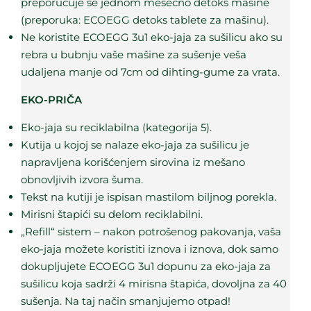
preporučuje se jednom mesečno detoks mašine
(preporuka:
ECOEGG detoks tablete za mašinu
).
Ne koristite ECOEGG 3u1 eko-jaja za sušilicu ako su
rebra u bubnju vaše mašine za sušenje veša
udaljena manje od 7cm od dihting-gume za vrata.
EKO-PRIČA
Eko-jaja su reciklabilna (kategorija 5).
Kutija u kojoj se nalaze eko-jaja za sušilicu je
napravljena korišćenjem sirovina iz mešano
obnovljivih izvora šuma.
Tekst na kutiji je ispisan mastilom biljnog porekla.
Mirisni štapići su delom reciklabilni.
„Refill“ sistem – nakon potrošenog pakovanja, vaša
eko-jaja možete koristiti iznova i iznova, dok samo
dokupljujete ECOEGG 3u1 dopunu za eko-jaja za
sušilicu koja sadrži 4 mirisna štapića, dovoljna za 40
sušenja. Na taj način smanjujemo otpad!