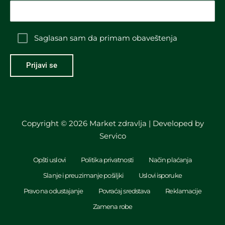
Saglasan sam da primam obaveštenja
Copyright © 2026 Market zdravlja | Developed by
Servico
Opšti uslovi
Politika privatnosti
Način plaćanja
Slanje i preuzimanje pošiljki
Uslovi isporuke
Pravo na odustajanje
Povraćaj sredstava
Reklamacije
Zamena robe