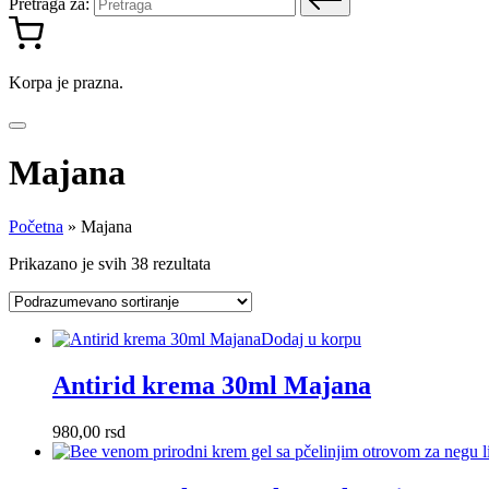
Pretraga za:
Korpa je prazna.
Majana
Početna
»
Majana
Prikazano je svih 38 rezultata
Dodaj u korpu
Antirid krema 30ml Majana
980,00
rsd