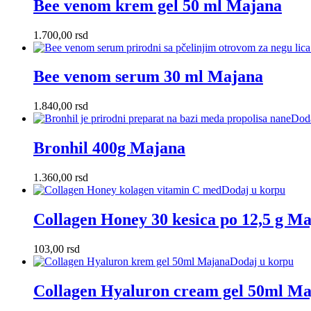
Bee venom krem gel 50 ml Majana
1.700,00
rsd
Bee venom serum 30 ml Majana
1.840,00
rsd
Doda
Bronhil 400g Majana
1.360,00
rsd
Dodaj u korpu
Collagen Honey 30 kesica po 12,5 g M
103,00
rsd
Dodaj u korpu
Collagen Hyaluron cream gel 50ml M