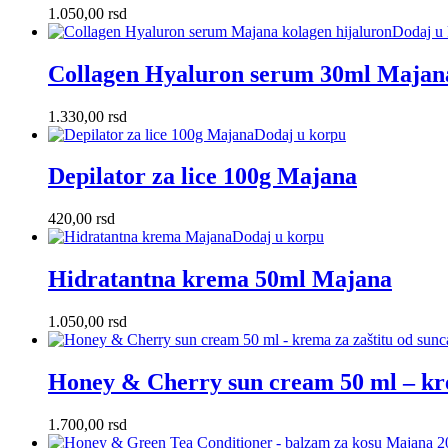
1.050,00
rsd
Dodaj u
Collagen Hyaluron serum 30ml Majan
1.330,00
rsd
Dodaj u korpu
Depilator za lice 100g Majana
420,00
rsd
Dodaj u korpu
Hidratantna krema 50ml Majana
1.050,00
rsd
Honey & Cherry sun cream 50 ml – kr
1.700,00
rsd