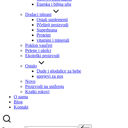
Etarska i biljna ulja
Dodaci ishrani
Ostali suplementi
Pčelinji proizvodi
Superhrana
Proteini
vitamini i minerali
Poklon vaučeri
Pelene i ulošci
Ekološki proizvodi
Ostalo
Dude i glodalice za bebe
sprejevi za nos
Novo
Proizvodi na sniženju
Kratki rokovi
O nama
Blog
Kontakt