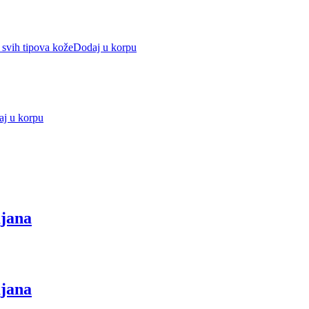
Dodaj u korpu
j u korpu
ajana
ajana