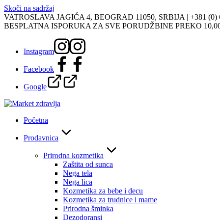
Skoči na sadržaj
VATROSLAVA JAGIĆA 4, BEOGRAD 11050, SRBIJA |
+381 (0)
BESPLATNA ISPORUKA ZA SVE PORUDŽBINE PREKO 10,0
Instagram
Facebook
Google
Početna
Prodavnica
Prirodna kozmetika
Zaštita od sunca
Nega tela
Nega lica
Kozmetika za bebe i decu
Kozmetika za trudnice i mame
Prirodna šminka
Dezodoransi