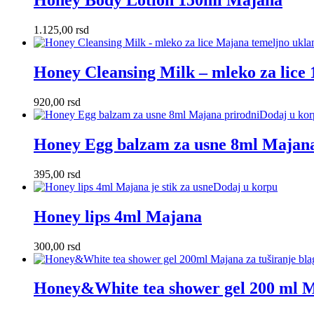
Honey Body Lotion 150ml Majana
1.125,00
rsd
Honey Cleansing Milk – mleko za lice
920,00
rsd
Dodaj u kor
Honey Egg balzam za usne 8ml Majan
395,00
rsd
Dodaj u korpu
Honey lips 4ml Majana
300,00
rsd
Honey&White tea shower gel 200 ml 