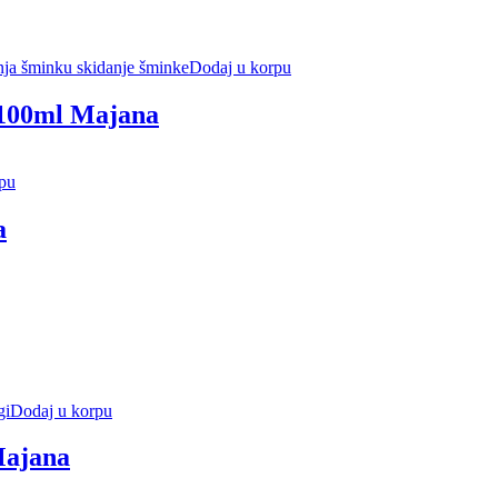
Dodaj u korpu
 100ml Majana
pu
a
Dodaj u korpu
Majana