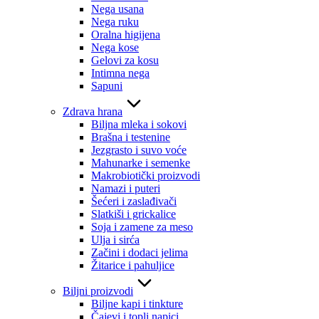
Nega usana
Nega ruku
Oralna higijena
Nega kose
Gelovi za kosu
Intimna nega
Sapuni
Zdrava hrana
Biljna mleka i sokovi
Brašna i testenine
Jezgrasto i suvo voće
Mahunarke i semenke
Makrobiotički proizvodi
Namazi i puteri
Šećeri i zaslađivači
Slatkiši i grickalice
Soja i zamene za meso
Ulja i sirća
Začini i dodaci jelima
Žitarice i pahuljice
Biljni proizvodi
Biljne kapi i tinkture
Čajevi i topli napici