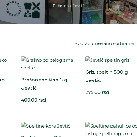
Početna
»
Jevtić
Podrazumevano sortiranje
Griz speltin 500 g
ko
Brašno speltino 1kg
Jevtić
Jevtić
275,00
rsd
400,00
rsd