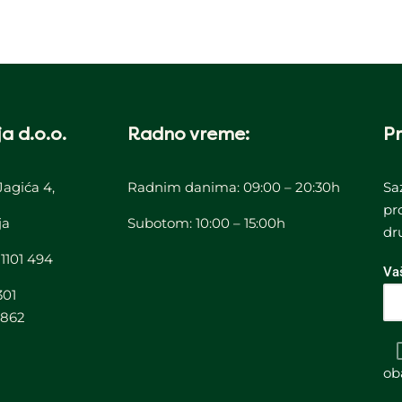
a d.o.o.
Radno vreme:
Pr
Jagića 4,
Radnim danima: 09:00 – 20:30h
Sa
pr
ja
Subotom: 10:00 – 15:00h
dr
 1101 494
Va
301
3862
ob