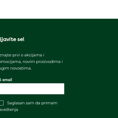
ijavite se!
znajte prvi o akcijama i
omocijama, novim proizvodima i
ugim novostima.
š email
Saglasan sam da primam
aveštenja