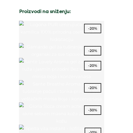
Proizvodi na sniženju:
-20%
-20%
-20%
-20%
-30%
-10%