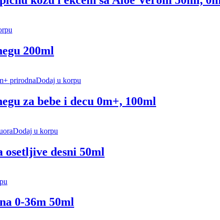
opičnu kožu i ekcem sa Aloe Verom 50ml, 0
orpu
negu 200ml
Dodaj u korpu
negu za bebe i decu 0m+, 100ml
Dodaj u korpu
 osetljive desni 50ml
rpu
ana 0-36m 50ml