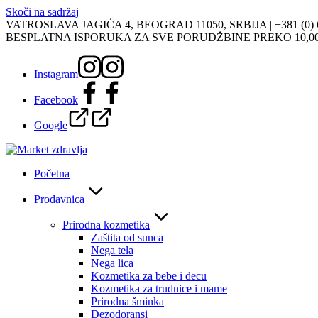
Skoči na sadržaj
VATROSLAVA JAGIĆA 4, BEOGRAD 11050, SRBIJA |
+381 (0)
BESPLATNA ISPORUKA ZA SVE PORUDŽBINE PREKO 10,0
Instagram
Facebook
Google
Početna
Prodavnica
Prirodna kozmetika
Zaštita od sunca
Nega tela
Nega lica
Kozmetika za bebe i decu
Kozmetika za trudnice i mame
Prirodna šminka
Dezodoransi