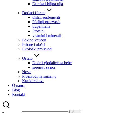
Etarska i biljna ulja
Dodaci ishrani
Ostali suplementi
Pčelinji proizvodi
Superhrana
Proteini
vitamini i minerali
Poklon vaučeri
Pelene i ulošci
Ekološki proizvodi
Ostalo
Dude i glodalice za bebe
sprejevi za nos
Novo
Proizvodi na sniženju
Kratki rokovi
O nama
Blog
Kontakt