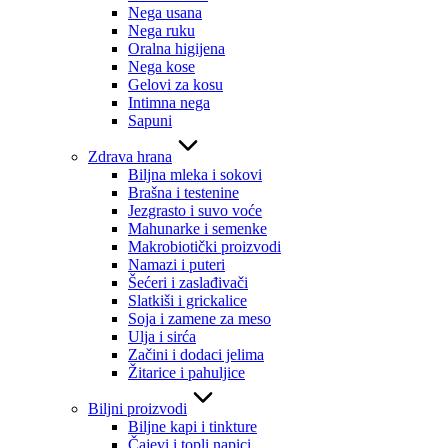
Nega usana
Nega ruku
Oralna higijena
Nega kose
Gelovi za kosu
Intimna nega
Sapuni
Zdrava hrana
Biljna mleka i sokovi
Brašna i testenine
Jezgrasto i suvo voće
Mahunarke i semenke
Makrobiotički proizvodi
Namazi i puteri
Šećeri i zaslađivači
Slatkiši i grickalice
Soja i zamene za meso
Ulja i sirća
Začini i dodaci jelima
Žitarice i pahuljice
Biljni proizvodi
Biljne kapi i tinkture
Čajevi i topli napici