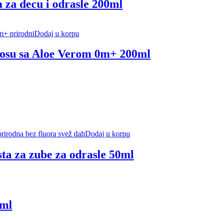
 za decu i odrasle 200ml
Dodaj u korpu
kosu sa Aloe Verom 0m+ 200ml
Dodaj u korpu
ta za zube za odrasle 50ml
0ml