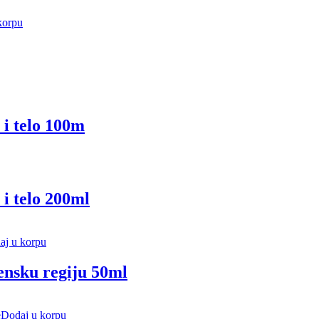
korpu
 i telo 100m
i telo 200ml
aj u korpu
ensku regiju 50ml
Dodaj u korpu