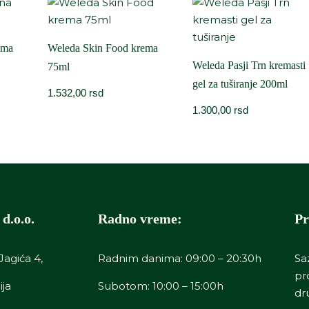
ema
Weleda Skin Food krema
Weleda Pasji Trn kremasti
75ml
gel za tuširanje 200ml
1.532,00
rsd
1.300,00
rsd
d.o.o.
Radno vreme:
Pr
Jagića 4,
Radnim danima: 09:00 – 20:30h
Sa
pr
ija
Subotom: 10:00 – 15:00h
dr