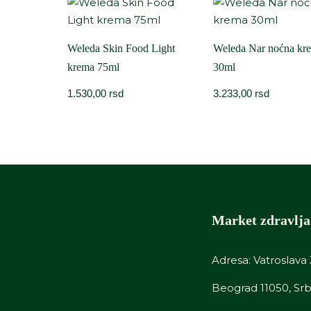
Weleda Skin Food Light
Weleda Nar noćna kr
krema 75ml
30ml
1.530,00
rsd
3.233,00
rsd
Market zdravlja 
Adresa: Vatroslava 
Beograd 11050, Srb