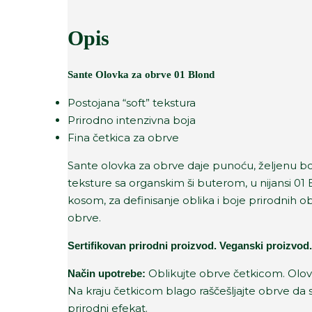
Opis
Sante Olovka za obrve 01 Blond
Postojana “soft” tekstura
Prirodno intenzivna boja
Fina četkica za obrve
Sante olovka za obrve daje punoću, željenu boj
teksture sa organskim ši buterom, u nijansi 0
kosom, za definisanje oblika i boje prirodnih 
obrve.
Sertifikovan prirodni proizvod.
Veganski proizvod.
Oblikujte obrve četkicom. Olovko
Način upotrebe:
Na kraju četkicom blago raščešljajte obrve da st
prirodni efekat.