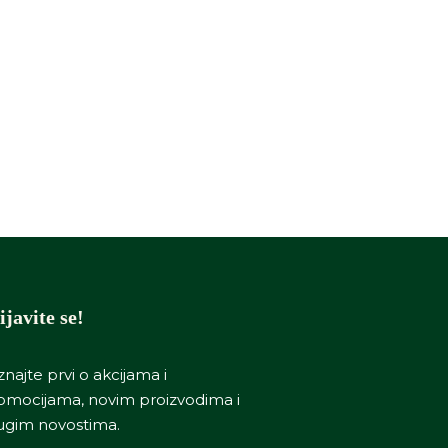
ijavite se!
znajte prvi o akcijama i
omocijama, novim proizvodima i
ugim novostima.