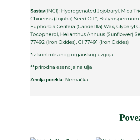
(INCI): Hydrogenated Jojobaryl, Mica T
Sastav
Chinensis (Jojoba) Seed Oil *, Butyrospermum Pa
Euphorbia Cerifera (Candelilla) Wax, Glyceryl C
Tocopherol, Helianthus Annuus (Sunflower) Seed
77492 (Iron Oxides), CI 77491 (Iron Oxides)
*iz kontrolisanog organskog uzgoja
**prirodna esencijalna ulja
Nemačka
Zemlja porekla:
Pove