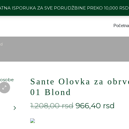
64 1101 494
BESPLATNA ISPORU
ATNA ISPORUKA ZA SVE PORUDŽBINE PREKO 10,000 RS
Početna
nd
Sante Olovka za obrv
01 Blond
1.208,00
rsd
966,40
rsd