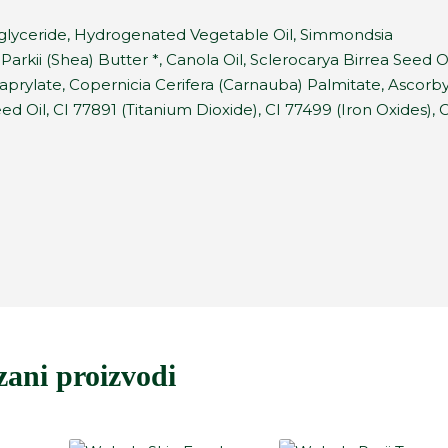
riglyceride, Hydrogenated Vegetable Oil, Simmondsia
rkii (Shea) Butter *, Canola Oil, Sclerocarya Birrea Seed Oi
aprylate, Copernicia Cerifera (Carnauba) Palmitate, Ascorbyl
 Oil, CI 77891 (Titanium Dioxide), CI 77499 (Iron Oxides), C
zani proizvodi