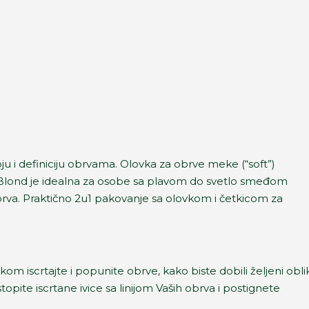
u i definiciju obrvama. Olovka za obrve meke (“soft”)
1 Blond je idealna za osobe sa plavom do svetlo smeđom
obrva. Praktično 2u1 pakovanje sa olovkom i četkicom za
m iscrtajte i popunite obrve, kako biste dobili željeni oblik
opite iscrtane ivice sa linijom Vaših obrva i postignete