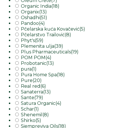
Oleum Crete
(7)
Organic India
(18)
Organix
(13)
Oshadhi
(51)
Pandoo
(4)
Pčelarska kuća Kovačević
(5)
Pčelarstvo Trailović
(8)
Phyt's
(59)
Plemenita ulja
(39)
Plus Pharmaceuticals
(19)
POM POM
(4)
Probotanic
(13)
pura
(1)
Pura Home Spa
(18)
Pure
(20)
Real red
(6)
Sanaterra
(13)
Sante
(79)
Satura Organic
(4)
Schar
(1)
Shenemil
(8)
Shirko
(5)
Siempreviva Oils
(18)