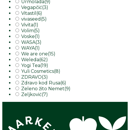
Urmolada
(9)
Vegapčić
(3)
Vitastil
(6)
vivaseed
(5)
Vivita
(1)
Volim
(5)
Voske
(1)
WASA
(3)
WAYA
(1)
We are one
(15)
Weleda
(62)
Yogi Tea
(19)
Yuli Cosmetics
(8)
ZDRAVO
(3)
Zdravo kod Rusa
(6)
Zeleno žito Nemet
(9)
Zeljković
(7)