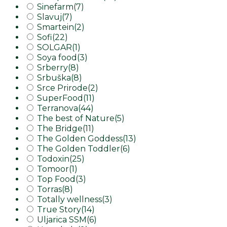
Sinefarm
(7)
Slavuj
(7)
Smartein
(2)
Sofi
(22)
SOLGAR
(1)
Soya food
(3)
Srberry
(8)
Srbuška
(8)
Srce Prirode
(2)
SuperFood
(11)
Terranova
(44)
The best of Nature
(5)
The Bridge
(11)
The Golden Goddess
(13)
The Golden Toddler
(6)
Todoxin
(25)
Tomoor
(1)
Top Food
(3)
Torras
(8)
Totally wellness
(3)
True Story
(14)
Uljarica SSM
(6)