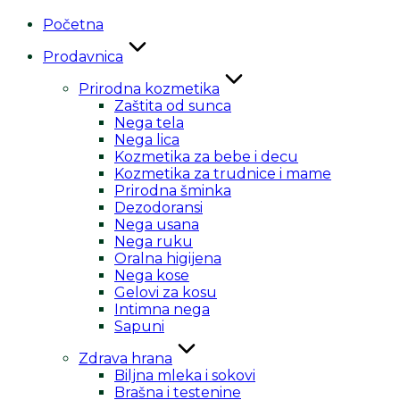
Početna
Prodavnica
Prirodna kozmetika
Zaštita od sunca
Nega tela
Nega lica
Kozmetika za bebe i decu
Kozmetika za trudnice i mame
Prirodna šminka
Dezodoransi
Nega usana
Nega ruku
Oralna higijena
Nega kose
Gelovi za kosu
Intimna nega
Sapuni
Zdrava hrana
Biljna mleka i sokovi
Brašna i testenine