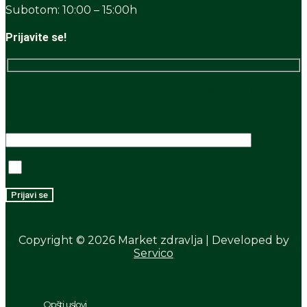
Subotom: 10:00 – 15:00h
Prijavite se!
Saznajte prvi o akcijama i promocijama, novim
proizvodima i drugim novostima.
Vaš email
Saglasan sam da primam obaveštenja
Copyright © 2026 Market zdravlja | Developed by
Servico
Menu
Opšti uslovi