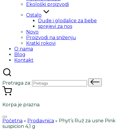
Ekološki proizvodi
Ostalo
Dude i glodalice za bebe
sprejevi za nos
Novo
Proizvodi na sniženju
Kratki rokovi
O nama
Blog
Kontakt
Pretraga za:
Korpa je prazna.
Početna
»
Prodavnica
»
Phyt’s Ruž za usne Pink
suspicion 4,1 g