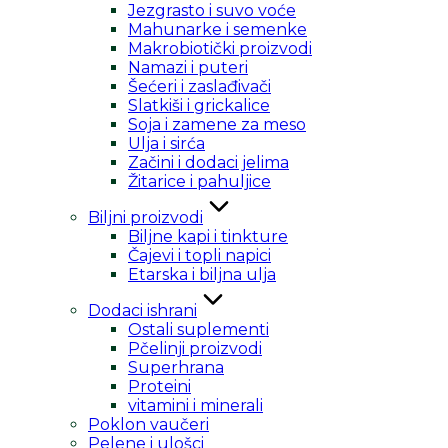
Jezgrasto i suvo voće
Mahunarke i semenke
Makrobiotički proizvodi
Namazi i puteri
Šećeri i zaslađivači
Slatkiši i grickalice
Soja i zamene za meso
Ulja i sirća
Začini i dodaci jelima
Žitarice i pahuljice
Biljni proizvodi
Biljne kapi i tinkture
Čajevi i topli napici
Etarska i biljna ulja
Dodaci ishrani
Ostali suplementi
Pčelinji proizvodi
Superhrana
Proteini
vitamini i minerali
Poklon vaučeri
Pelene i ulošci