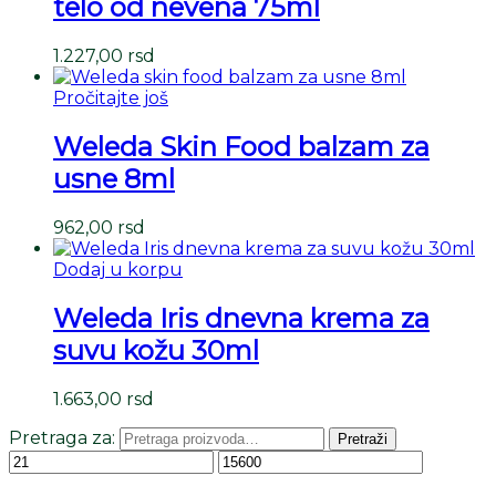
telo od nevena 75ml
1.227,00
rsd
Pročitajte još
Weleda Skin Food balzam za
usne 8ml
962,00
rsd
Dodaj u korpu
Weleda Iris dnevna krema za
suvu kožu 30ml
1.663,00
rsd
Pretraga za:
Pretraži