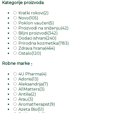
Kategorije proizvoda
Kratki rokovi
(2)
Novo
(105)
Poklon vaučeri
(5)
Proizvodi na sniženju
(42)
Biljni proizvodi
(342)
Dodaci ishrani
(240)
Prirodna kozmetika
(783)
Zdrava hrana
(464)
Ostalo
(120)
Robne marke
-
4U Pharma
(4)
Adonis
(13)
Aleksandrija
(7)
AllMatters
(3)
Antilia
(2)
Arau
(3)
Aromatherapist
(9)
Azeta Bio
(51)