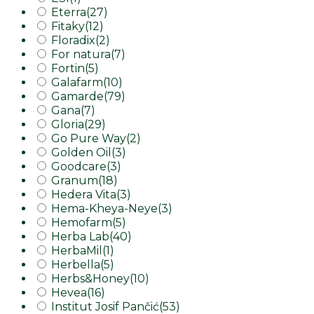
Eterra
(27)
Fitaky
(12)
Floradix
(2)
For natura
(7)
Fortin
(5)
Galafarm
(10)
Gamarde
(79)
Gana
(7)
Gloria
(29)
Go Pure Way
(2)
Golden Oil
(3)
Goodcare
(3)
Granum
(18)
Hedera Vita
(3)
Hema-Kheya-Neye
(3)
Hemofarm
(5)
Herba Lab
(40)
HerbaMil
(1)
Herbella
(5)
Herbs&Honey
(10)
Hevea
(16)
Institut Josif Pančić
(53)