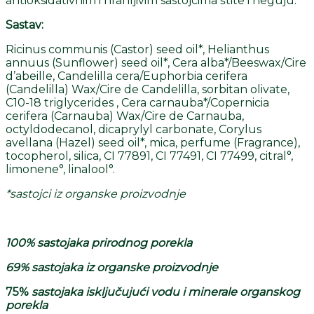
antioksidativnim i hranljivim sastojcima štite i neguju.
Sastav:
Ricinus communis (Castor) seed oil*, Helianthus
annuus (Sunflower) seed oil*, Cera alba*/Beeswax/Cire
d’abeille, Candelilla cera/Euphorbia cerifera
(Candelilla) Wax/Cire de Candelilla, sorbitan olivate,
C10-18 triglycerides , Cera carnauba*/Copernicia
cerifera (Carnauba) Wax/Cire de Carnauba,
octyldodecanol, dicaprylyl carbonate, Corylus
avellana (Hazel) seed oil*, mica, perfume (Fragrance),
tocopherol, silica, CI 77891, CI 77491, CI 77499, citral°,
limonene°, linalool°.
*sastojci iz organske proizvodnje
100% sastojaka prirodnog porekla
69% sastojaka iz organske proizvodnje
75%
sastojaka isključujući vodu i minerale organskog
porekla