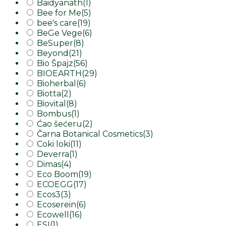
Baidyanath
(1)
Bee for Me
(5)
bee's care
(19)
BeGe Vege
(6)
BeSuper
(8)
Beyond
(21)
Bio Špajz
(56)
BIOEARTH
(29)
Bioherbal
(6)
Biotta
(2)
Biovital
(8)
Bombus
(1)
Ćao šećeru
(2)
Čarna Botanical Cosmetics
(3)
Coki loki
(11)
Deverra
(1)
Dimas
(4)
Eco Boom
(19)
ECOEGG
(17)
Ecos3
(3)
Ecoserein
(6)
Ecowell
(16)
ESI
(1)