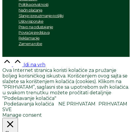
Politika privatnosti
Način plaćanja
Slanje i preuzimanje pošiljki
Uslovi isporuke
Pravo na odustajanje
Povraćaj sredstava
Reklamacije
Zamena robe
Idi na vrh
Ova Internet stranica koristi kolačiće za pružanje
boljeg korisničkog iskustva. Korišćenjem ovog sajta se
slažete sa korištenjem kolačića (cookies). Klikom na
“PRIHVATAM”, saglasni ste sa upotrebom svih kolačića.
u svakom trenutku možete pročitati detaljnije
"Podešavanje kolačića"
Podešavanja kolačića
NE PRIHVATAM
PRIHVATAM
SVE
Manage consent