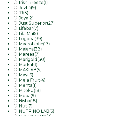
Irish Breeze
(1)
Jevtić
(9)
JJ
(3)
Joya
(2)
Just Superior
(27)
Lifebar
(7)
Lila Ma
(5)
Logona
(39)
Macrobiotic
(17)
Majana
(38)
Mareea
(7)
Marigold
(30)
Markal
(1)
MAXLAB
(5)
Mayi
(6)
Mela Fruit
(4)
Menta
(1)
Mitoku
(18)
Moba
(9)
Nisha
(18)
Nut
(7)
NUTRINO LAB
(6)