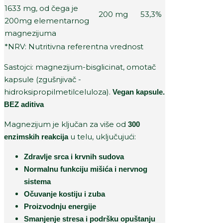
1633 mg, od čega je
200 mg
53,3%
200mg elementarnog
magnezijuma
*NRV: Nutritivna referentna vrednost
Sastojci: magnezijum-bisglicinat, omotač
kapsule (zgušnjivač -
hidroksipropilmetilceluloza).
Vegan kapsule.
BEZ aditiva
Magnezijum je ključan za više od
300
u telu, uključujući:
enzimskih reakcija
Zdravlje srca i krvnih sudova
Normalnu funkciju mišića i nervnog
sistema
Očuvanje kostiju i zuba
Proizvodnju energije
Smanjenje stresa i podršku opuštanju