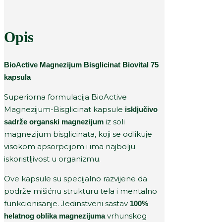
Opis
BioActive Magnezijum Bisglicinat Biovital 75
kapsula
Superiorna formulacija BioActive
Magnezijum-Bisglicinat kapsule
isključivo
iz soli
sadrže organski magnezijum
magnezijum bisglicinata, koji se odlikuje
visokom apsorpcijom i ima najbolju
iskoristljivost u organizmu.
Ove kapsule su specijalno razvijene da
podrže mišićnu strukturu tela i mentalno
funkcionisanje. Jedinstveni sastav
100%
vrhunskog
helatnog oblika magnezijuma