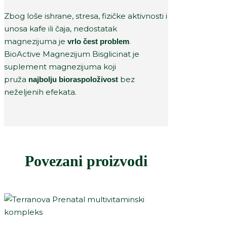
Zbog loše ishrane, stresa, fizičke aktivnosti i
unosa kafe ili čaja, nedostatak
magnezijuma je
.
vrlo čest problem
BioActive Magnezijum Bisglicinat je
suplement magnezijuma koji
pruža
bez
najbolju bioraspoloživost
neželjenih efekata.
Povezani proizvodi