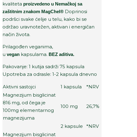
kvaliteta
proizvedeno u Nemačkoj sa
Doprinosi
zaštitnim znakom MagChel®
podršci svake ćelije u telu, kako bi se
održao uravnotežen, aktivan i energičan
način života.
Prilagođen veganima,
u
kapsulama.
vegan
BEZ aditiva.
Pakovanje: 1 kutija sadrži 75 kapsula
Upotreba za odrasle: 1-2 kapsula dnevno
Aktivni sastojci
1 kapsula
*NRV
Magnezijum bisglicinat
816 mg, od čega je
100 mg
26,7%
100mg elementarnog
magnezijuma
2 kapsule
*NRV
Magnezijum bisglicinat