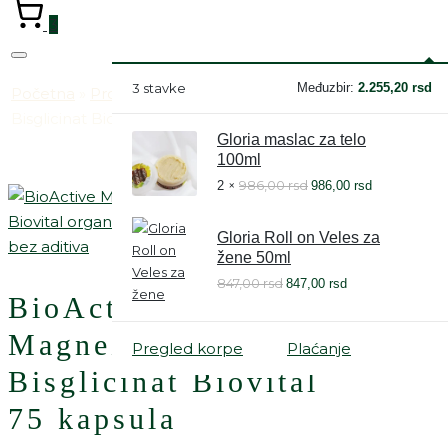
3
3 stavke
Međuzbir:
2.255,20
rsd
Početna
»
Prodavnica
»
BioActive Magnezijum
Bisglicinat Biovital 75 kapsula
Gloria maslac za telo
100ml
986,00
rsd
2
986,00
rsd
Gloria Roll on Veles za
žene 50ml
847,00
rsd
847,00
rsd
BioActive
Magnezijum
Pregled korpe
Plaćanje
Bisglicinat Biovital
75 kapsula